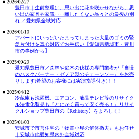
■ 2026/02/27
豊田市｜生前整理は、思い出に花を咲かせながら、思
い出の家具や家電‥‥離したくない品々との最後の別
れ ／愛知県全域対応
■ 2026/01/10
アパートにいっぱいたまってしまった大量のゴミの緊
急片付けを真心対応でお手伝い【愛知県新城市・豊川
市の事例から】
■ 2025/09/29
愛知県豊田市／森林や庭木の伐採の専門業者が『自慢
のハスクバーナー・ゼノア製のチェーンソー』をお売
りします(希望のお客様には実演指導付き)！！
■ 2025/04/12
冷蔵庫も洗濯機、エアコン、液晶テレビ等のリサイク
ル法電化製品も『とにかく買って安く売る！』リサイ
クルショップ豊田市の【Rehistory】をよろしく!
■ 2025/01/03
安城市で市営住宅の『物置小屋の解体撤去』もお任せ
｜安城市他愛知県内外全域対応