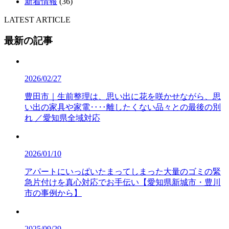
新着情報
(36)
LATEST ARTICLE
最新の記事
2026/02/27
豊田市｜生前整理は、思い出に花を咲かせながら、思
い出の家具や家電‥‥離したくない品々との最後の別
れ ／愛知県全域対応
2026/01/10
アパートにいっぱいたまってしまった大量のゴミの緊
急片付けを真心対応でお手伝い【愛知県新城市・豊川
市の事例から】
2025/09/29