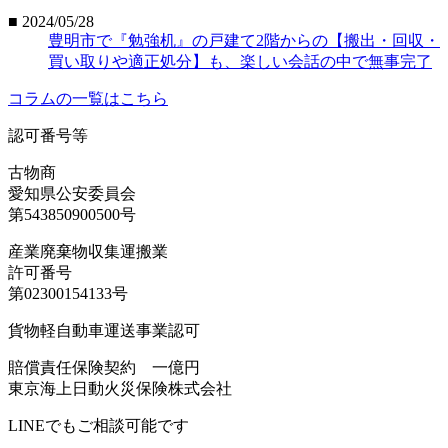
■ 2024/05/28
豊明市で『勉強机』の戸建て2階からの【搬出・回収・
買い取りや適正処分】も、楽しい会話の中で無事完了
コラムの一覧はこちら
認可番号等
古物商
愛知県公安委員会
第543850900500号
産業廃棄物収集運搬業
許可番号
第02300154133号
貨物軽自動車運送事業認可
賠償責任保険契約 一億円
東京海上日動火災保険株式会社
LINEでもご相談可能です