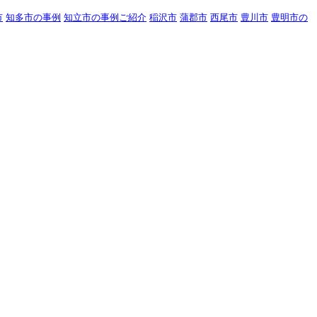
市
知多市の事例
知立市の事例ご紹介
稲沢市
蒲郡市
西尾市
豊川市
豊明市の