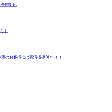
県全域対応
ら】
望のお客様には実演指導付き)！！