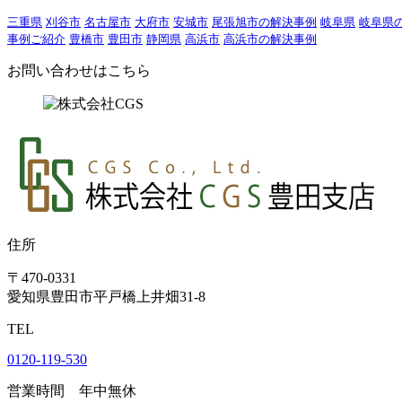
三重県
刈谷市
名古屋市
大府市
安城市
尾張旭市の解決事例
岐阜県
岐阜県
事例ご紹介
豊橋市
豊田市
静岡県
高浜市
高浜市の解決事例
お問い合わせはこちら
住所
〒470-0331
愛知県豊田市平戸橋上井畑31-8
TEL
0120-119-530
営業時間 年中無休