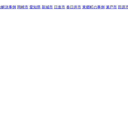
の解決事例
岡崎市
愛知県
新城市
日進市
春日井市
東郷町の事例
瀬戸市
田原