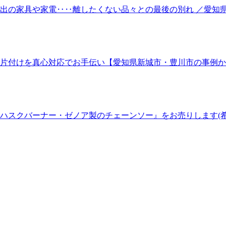
出の家具や家電‥‥離したくない品々との最後の別れ ／愛知
片付けを真心対応でお手伝い【愛知県新城市・豊川市の事例か
ハスクバーナー・ゼノア製のチェーンソー』をお売りします(希