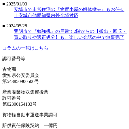
■ 2025/01/03
安城市で市営住宅の『物置小屋の解体撤去』もお任せ
｜安城市他愛知県内外全域対応
■ 2024/05/28
豊明市で『勉強机』の戸建て2階からの【搬出・回収・
買い取りや適正処分】も、楽しい会話の中で無事完了
コラムの一覧はこちら
認可番号等
古物商
愛知県公安委員会
第543850900500号
産業廃棄物収集運搬業
許可番号
第02300154133号
貨物軽自動車運送事業認可
賠償責任保険契約 一億円