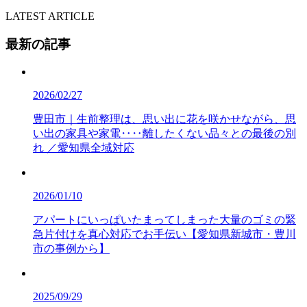
LATEST ARTICLE
最新の記事
2026/02/27
豊田市｜生前整理は、思い出に花を咲かせながら、思
い出の家具や家電‥‥離したくない品々との最後の別
れ ／愛知県全域対応
2026/01/10
アパートにいっぱいたまってしまった大量のゴミの緊
急片付けを真心対応でお手伝い【愛知県新城市・豊川
市の事例から】
2025/09/29