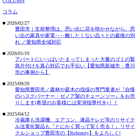
COLUMN
コラム
■ 2026/02/27
豊田市｜生前整理は、思い出に花を咲かせながら、思
い出の家具や家電‥‥離したくない品々との最後の別
れ ／愛知県全域対応
■ 2026/01/10
アパートにいっぱいたまってしまった大量のゴミの緊
急片付けを真心対応でお手伝い【愛知県新城市・豊川
市の事例から】
■ 2025/09/29
愛知県豊田市／森林や庭木の伐採の専門業者が『自慢
のハスクバーナー・ゼノア製のチェーンソー』をお売
りします(希望のお客様には実演指導付き)！！
■ 2025/04/12
冷蔵庫も洗濯機、エアコン、液晶テレビ等のリサイク
ル法電化製品も『とにかく買って安く売る！』リサイ
クルショップ豊田市の【Rehistory】をよろしく!