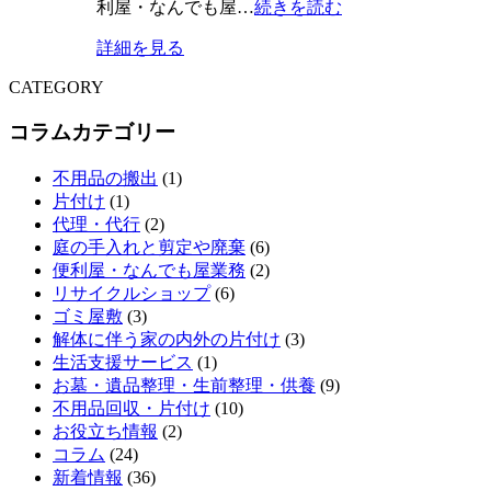
利屋・なんでも屋…
続きを読む
詳細を見る
CATEGORY
コラムカテゴリー
不用品の搬出
(1)
片付け
(1)
代理・代行
(2)
庭の手入れと剪定や廃棄
(6)
便利屋・なんでも屋業務
(2)
リサイクルショップ
(6)
ゴミ屋敷
(3)
解体に伴う家の内外の片付け
(3)
生活支援サービス
(1)
お墓・遺品整理・生前整理・供養
(9)
不用品回収・片付け
(10)
お役立ち情報
(2)
コラム
(24)
新着情報
(36)