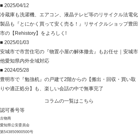
■ 2025/04/12
冷蔵庫も洗濯機、エアコン、液晶テレビ等のリサイクル法電化
製品も『とにかく買って安く売る！』リサイクルショップ豊田
市の【Rehistory】をよろしく!
■ 2025/01/03
安城市で市営住宅の『物置小屋の解体撤去』もお任せ｜安城市
他愛知県内外全域対応
■ 2024/05/28
豊明市で『勉強机』の戸建て2階からの【搬出・回収・買い取
りや適正処分】も、楽しい会話の中で無事完了
コラムの一覧はこちら
認可番号等
古物商
愛知県公安委員会
第543850900500号