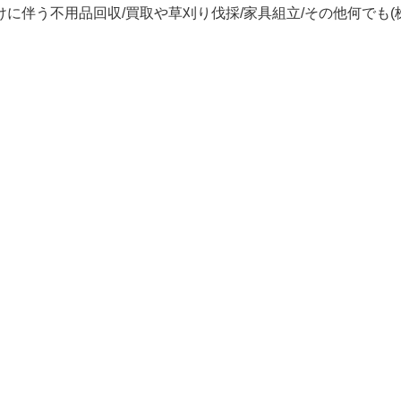
に伴う不用品回収/買取や草刈り伐採/家具組立/その他何でも(