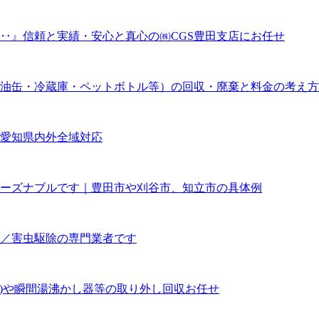
‥』信頼と実績・安心と真心の㈱CGS豊田支店にお任せ
油缶・冷蔵庫・ペットボトル等）の回収・廃棄と料金の考え方
他愛知県内外全域対応
ーズナブルです｜豊田市や刈谷市、知立市の具体例
／害虫駆除の専門業者です
釜)や瞬間湯沸かし器等の取り外し回収お任せ