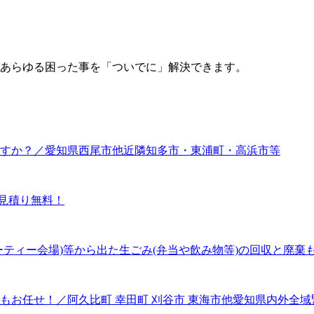
あらゆる困った事を「ついでに」解決できます。
すか？／愛知県西尾市他近隣知多市・東浦町・高浜市等
見積り無料！
ティー会場)等から出た生ごみ(弁当や飲み物等)の回収と廃棄
もお任せ！／阿久比町 幸田町 刈谷市 東海市他愛知県内外全域