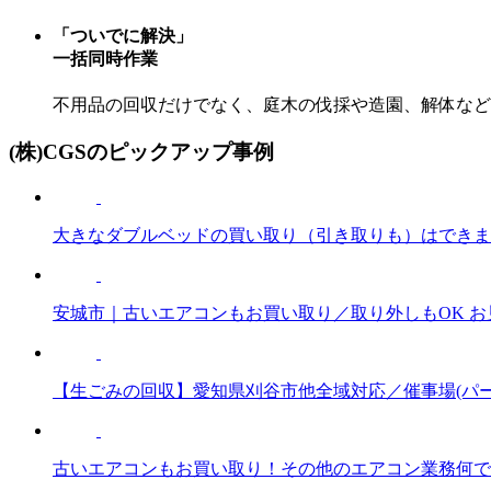
「ついでに解決」
一括同時作業
不用品の回収だけでなく、庭木の伐採や造園、解体など
(株)CGSのピックアップ事例
大きなダブルベッドの買い取り（引き取りも）はできま
安城市｜古いエアコンもお買い取り／取り外しもOK お
【生ごみの回収】愛知県刈谷市他全域対応／催事場(パー
古いエアコンもお買い取り！その他のエアコン業務何で