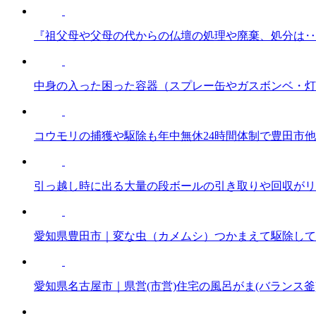
『祖父母や父母の代からの仏壇の処理や廃棄、処分は‥
中身の入った困った容器（スプレー缶やガスボンベ・灯
コウモリの捕獲や駆除も年中無休24時間体制で豊田市
引っ越し時に出る大量の段ボールの引き取りや回収がリ
愛知県豊田市｜変な虫（カメムシ）つかまえて駆除して
愛知県名古屋市｜県営(市営)住宅の風呂がま(バランス