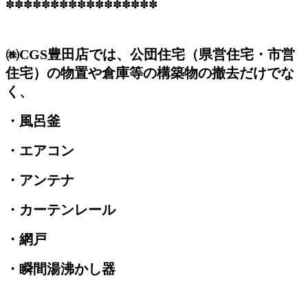
✽✽✽✽✽✽✽✽✽✽✽✽✽✽✽✽✽
㈱CGS豊田店では、公団住宅（県営住宅・市営
住宅）の物置や倉庫等の構築物の撤去だけでな
く、
・風呂釜
・エアコン
・アンテナ
・カーテンレール
・網戸
・瞬間湯沸かし器