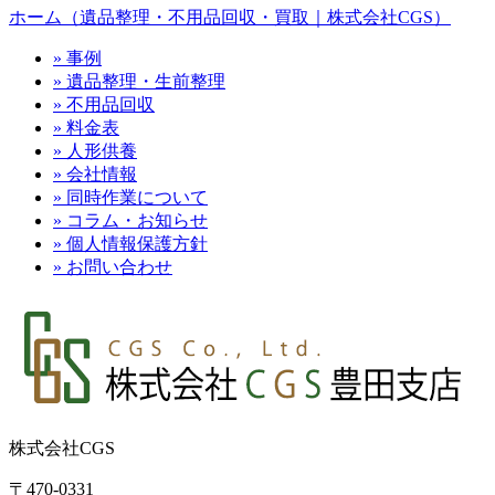
ホーム（遺品整理・不用品回収・買取｜株式会社CGS）
» 事例
» 遺品整理・生前整理
» 不用品回収
» 料金表
» 人形供養
» 会社情報
» 同時作業について
» コラム・お知らせ
» 個人情報保護方針
» お問い合わせ
株式会社CGS
〒470-0331