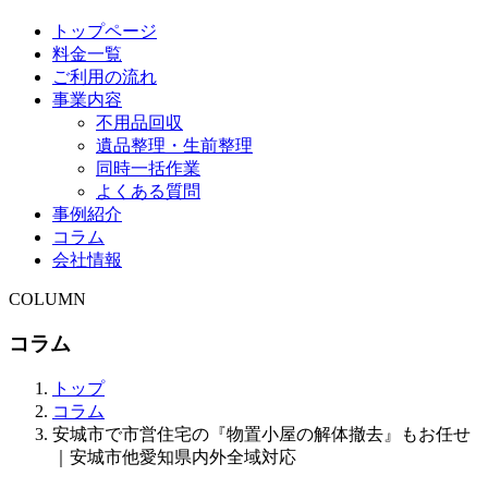
トップページ
料金一覧
ご利用の流れ
事業内容
不用品回収
遺品整理・生前整理
同時一括作業
よくある質問
事例紹介
コラム
会社情報
COLUMN
コラム
トップ
コラム
安城市で市営住宅の『物置小屋の解体撤去』もお任せ
｜安城市他愛知県内外全域対応