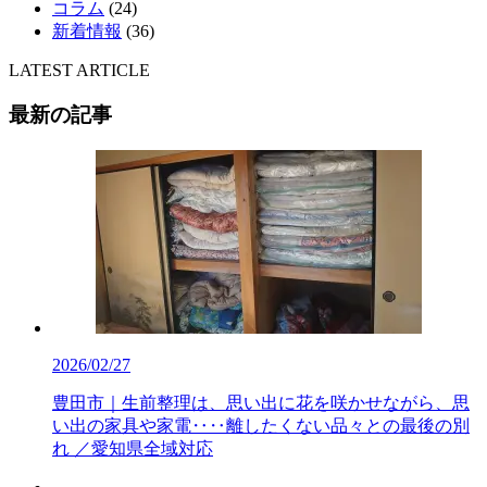
コラム
(24)
新着情報
(36)
LATEST ARTICLE
最新の記事
2026/02/27
豊田市｜生前整理は、思い出に花を咲かせながら、思
い出の家具や家電‥‥離したくない品々との最後の別
れ ／愛知県全域対応