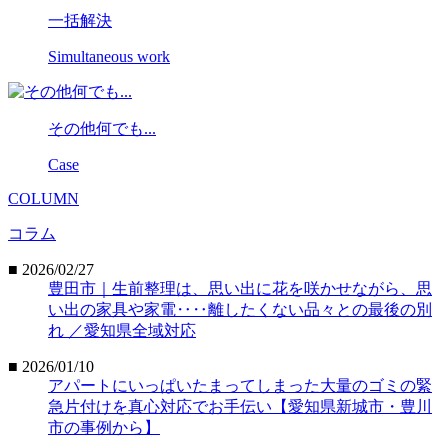
一括解決
Simultaneous work
その他何でも...
Case
COLUMN
コラム
■ 2026/02/27
豊田市｜生前整理は、思い出に花を咲かせながら、思
い出の家具や家電‥‥離したくない品々との最後の別
れ ／愛知県全域対応
■ 2026/01/10
アパートにいっぱいたまってしまった大量のゴミの緊
急片付けを真心対応でお手伝い【愛知県新城市・豊川
市の事例から】