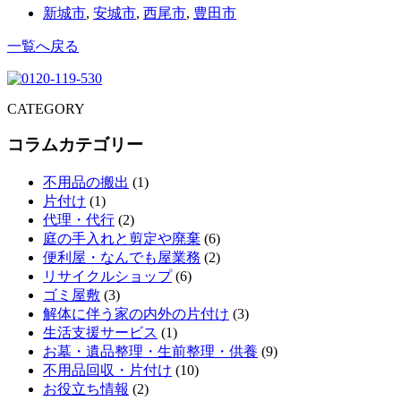
新城市
,
安城市
,
西尾市
,
豊田市
一覧へ戻る
CATEGORY
コラムカテゴリー
不用品の搬出
(1)
片付け
(1)
代理・代行
(2)
庭の手入れと剪定や廃棄
(6)
便利屋・なんでも屋業務
(2)
リサイクルショップ
(6)
ゴミ屋敷
(3)
解体に伴う家の内外の片付け
(3)
生活支援サービス
(1)
お墓・遺品整理・生前整理・供養
(9)
不用品回収・片付け
(10)
お役立ち情報
(2)