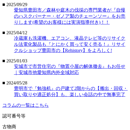
■ 2025/09/29
愛知県豊田市／森林や庭木の伐採の専門業者が『自慢
のハスクバーナー・ゼノア製のチェーンソー』をお売
りします(希望のお客様には実演指導付き)！！
■ 2025/04/12
冷蔵庫も洗濯機、エアコン、液晶テレビ等のリサイク
ル法電化製品も『とにかく買って安く売る！』リサイ
クルショップ豊田市の【Rehistory】をよろしく!
■ 2025/01/03
安城市で市営住宅の『物置小屋の解体撤去』もお任せ
｜安城市他愛知県内外全域対応
■ 2024/05/28
豊明市で『勉強机』の戸建て2階からの【搬出・回収・
買い取りや適正処分】も、楽しい会話の中で無事完了
コラムの一覧はこちら
認可番号等
古物商