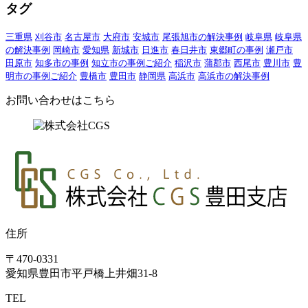
タグ
三重県
刈谷市
名古屋市
大府市
安城市
尾張旭市の解決事例
岐阜県
岐阜県
の解決事例
岡崎市
愛知県
新城市
日進市
春日井市
東郷町の事例
瀬戸市
田原市
知多市の事例
知立市の事例ご紹介
稲沢市
蒲郡市
西尾市
豊川市
豊
明市の事例ご紹介
豊橋市
豊田市
静岡県
高浜市
高浜市の解決事例
お問い合わせはこちら
住所
〒470-0331
愛知県豊田市平戸橋上井畑31-8
TEL