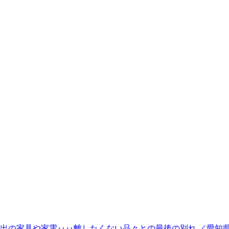
出の家具や家電‥‥離したくない品々との最後の別れ ／愛知