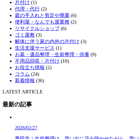
片付け
(1)
代理・代行
(2)
庭の手入れと剪定や廃棄
(6)
便利屋・なんでも屋業務
(2)
リサイクルショップ
(6)
ゴミ屋敷
(3)
解体に伴う家の内外の片付け
(3)
生活支援サービス
(1)
お墓・遺品整理・生前整理・供養
(9)
不用品回収・片付け
(10)
お役立ち情報
(2)
コラム
(24)
新着情報
(36)
LATEST ARTICLE
最新の記事
2026/02/27
豊田市｜生前整理は、思い出に花を咲かせながら、思い