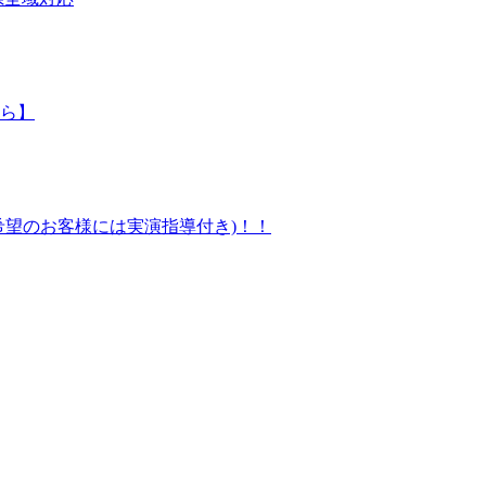
ら】
望のお客様には実演指導付き)！！