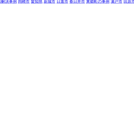
の解決事例
岡崎市
愛知県
新城市
日進市
春日井市
東郷町の事例
瀬戸市
田原