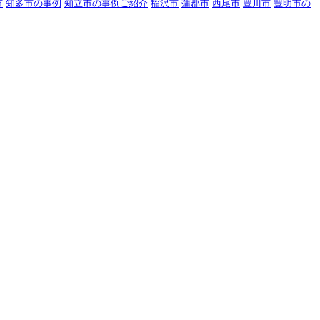
市
知多市の事例
知立市の事例ご紹介
稲沢市
蒲郡市
西尾市
豊川市
豊明市の