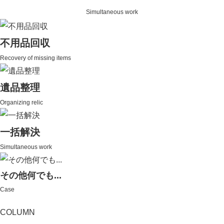
Simultaneous work
不用品回収
Recovery of missing items
遺品整理
Organizing relic
一括解決
Simultaneous work
その他何でも...
Case
COLUMN