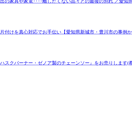
出の家具や家電‥‥離したくない品々との最後の別れ ／愛知
片付けを真心対応でお手伝い【愛知県新城市・豊川市の事例か
ハスクバーナー・ゼノア製のチェーンソー』をお売りします(希