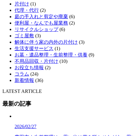
片付け
(1)
代理・代行
(2)
庭の手入れと剪定や廃棄
(6)
便利屋・なんでも屋業務
(2)
リサイクルショップ
(6)
ゴミ屋敷
(3)
解体に伴う家の内外の片付け
(3)
生活支援サービス
(1)
お墓・遺品整理・生前整理・供養
(9)
不用品回収・片付け
(10)
お役立ち情報
(2)
コラム
(24)
新着情報
(36)
LATEST ARTICLE
最新の記事
2026/02/27