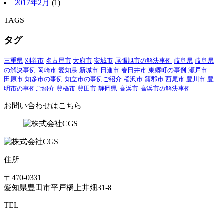
2017年2月
(1)
TAGS
タグ
三重県
刈谷市
名古屋市
大府市
安城市
尾張旭市の解決事例
岐阜県
岐阜県
の解決事例
岡崎市
愛知県
新城市
日進市
春日井市
東郷町の事例
瀬戸市
田原市
知多市の事例
知立市の事例ご紹介
稲沢市
蒲郡市
西尾市
豊川市
豊
明市の事例ご紹介
豊橋市
豊田市
静岡県
高浜市
高浜市の解決事例
お問い合わせはこちら
住所
〒470-0331
愛知県豊田市平戸橋上井畑31-8
TEL