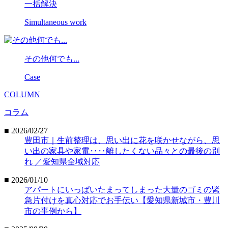
一括解決
Simultaneous work
その他何でも...
Case
COLUMN
コラム
■ 2026/02/27
豊田市｜生前整理は、思い出に花を咲かせながら、思
い出の家具や家電‥‥離したくない品々との最後の別
れ ／愛知県全域対応
■ 2026/01/10
アパートにいっぱいたまってしまった大量のゴミの緊
急片付けを真心対応でお手伝い【愛知県新城市・豊川
市の事例から】