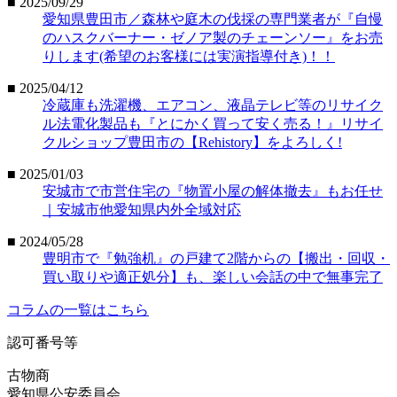
■ 2025/09/29
愛知県豊田市／森林や庭木の伐採の専門業者が『自慢
のハスクバーナー・ゼノア製のチェーンソー』をお売
りします(希望のお客様には実演指導付き)！！
■ 2025/04/12
冷蔵庫も洗濯機、エアコン、液晶テレビ等のリサイク
ル法電化製品も『とにかく買って安く売る！』リサイ
クルショップ豊田市の【Rehistory】をよろしく!
■ 2025/01/03
安城市で市営住宅の『物置小屋の解体撤去』もお任せ
｜安城市他愛知県内外全域対応
■ 2024/05/28
豊明市で『勉強机』の戸建て2階からの【搬出・回収・
買い取りや適正処分】も、楽しい会話の中で無事完了
コラムの一覧はこちら
認可番号等
古物商
愛知県公安委員会