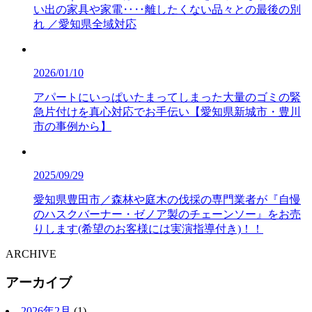
い出の家具や家電‥‥離したくない品々との最後の別
れ ／愛知県全域対応
2026/01/10
アパートにいっぱいたまってしまった大量のゴミの緊
急片付けを真心対応でお手伝い【愛知県新城市・豊川
市の事例から】
2025/09/29
愛知県豊田市／森林や庭木の伐採の専門業者が『自慢
のハスクバーナー・ゼノア製のチェーンソー』をお売
りします(希望のお客様には実演指導付き)！！
ARCHIVE
アーカイブ
2026年2月
(1)