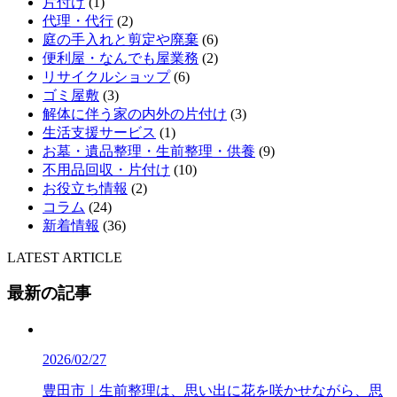
片付け
(1)
代理・代行
(2)
庭の手入れと剪定や廃棄
(6)
便利屋・なんでも屋業務
(2)
リサイクルショップ
(6)
ゴミ屋敷
(3)
解体に伴う家の内外の片付け
(3)
生活支援サービス
(1)
お墓・遺品整理・生前整理・供養
(9)
不用品回収・片付け
(10)
お役立ち情報
(2)
コラム
(24)
新着情報
(36)
LATEST ARTICLE
最新の記事
2026/02/27
豊田市｜生前整理は、思い出に花を咲かせながら、思