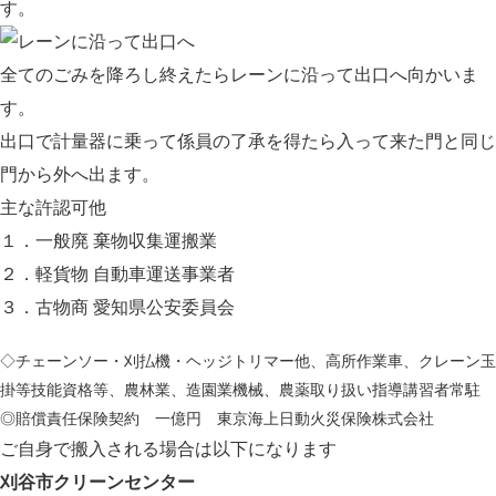
す。
全てのごみを降ろし終えたらレーンに沿って出口へ向かいま
す。
出口で計量器に乗って係員の了承を得たら入って来た門と同じ
門から外へ出ます。
主な許認可他
１．一般廃 棄物収集運搬業
２．軽貨物 自動車運送事業者
３．古物商 愛知県公安委員会
◇チェーンソー・刈払機・ヘッジトリマー他、高所作業車、クレーン玉
掛等技能資格等、農林業、造園業機械、農薬取り扱い指導講習者常駐
◎賠償責任保険契約 一億円 東京海上日動火災保険株式会社
ご自身で搬入される場合は以下になります
刈谷市クリーンセンター