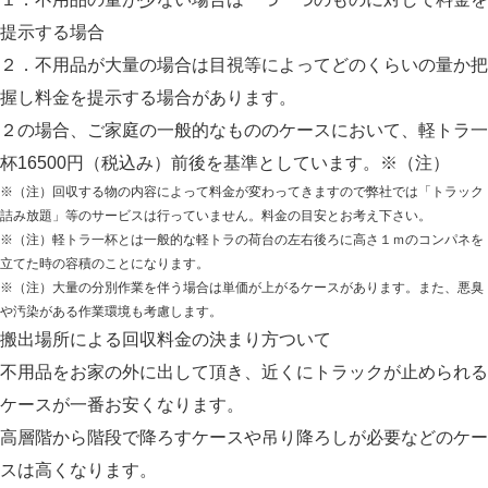
提示する場合
２．不用品が大量の場合は目視等によってどのくらいの量か把
握し料金を提示する場合があります。
２の場合、ご家庭の一般的なもののケースにおいて、
軽トラ一
杯16500円（税込み）
前後を基準としています。※（注）
※（注）回収する物の内容によって料金が変わってきますので弊社では「トラック
詰み放題」等のサービスは行っていません。料金の目安とお考え下さい。
※（注）軽トラ一杯とは一般的な軽トラの荷台の左右後ろに高さ１ｍのコンパネを
立てた時の容積のことになります。
※（注）大量の分別作業を伴う場合は単価が上がるケースがあります。また、悪臭
や汚染がある作業環境も考慮します。
搬出場所による回収料金の決まり方ついて
不用品をお家の外に出して頂き、近くにトラックが止められる
ケースが一番お安くなります。
高層階から階段で降ろすケースや吊り降ろしが必要などのケー
スは高くなります。