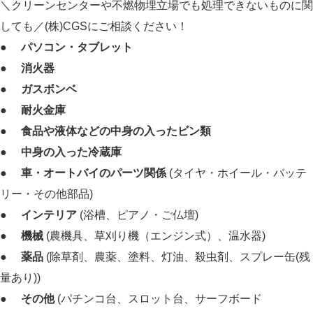
＼クリーンセンターや不燃物埋立場でも処理できないものに関
しても／
(株)CGSにご相談ください！
●
パソコン・タブレット
●
消火器
●
ガスボンベ
●
耐火金庫
●
食品や液体などの中身の入ったビン類
●
中身の入った冷蔵庫
●
車・オートバイのパーツ関係
(タイヤ・ホイール・バッテ
リー・その他部品)
●
インテリア
(浴槽、ピアノ・ご仏壇)
●
機械
(農機具、草刈り機（エンジン式）、温水器)
●
薬品
(除草剤、農薬、塗料、灯油、殺虫剤、スプレー缶(残
量あり))
●
その他
(パチンコ台、スロット台、サーフボード