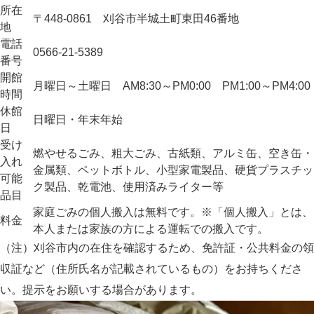
所在
〒448-0861 刈谷市半城土町東田46番地
地
電話
0566-21-5389
番号
開館
月曜日～土曜日 AM8:30～PM0:00 PM1:00～PM4:00
時間
休館
日曜日・年末年始
日
受け
燃やせるごみ、粗大ごみ、古紙類、アルミ缶、空き缶・
入れ
金属類、ペットボトル、小型家電製品、硬貨プラスチッ
可能
ク製品、乾電池、使用済みライター等
品目
家庭ごみの個人搬入は無料です。※「個人搬入」とは、
料金
本人または家族の方による運転での搬入です。
（注）刈谷市内の在住を確認するため、免許証・公共料金の領
収証など（住所氏名が記載されているもの）をお持ちくださ
い。提示をお願いする場合があります。