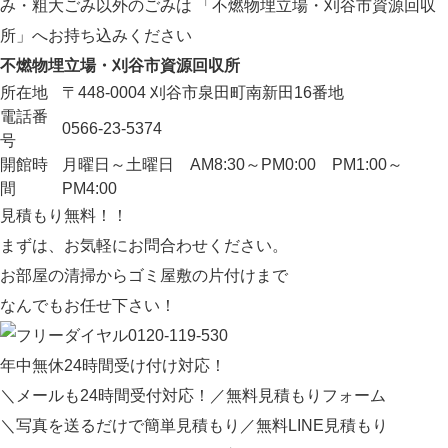
み・粗大ごみ以外のごみは
「不燃物埋立場・刈谷市資源回収
所」へお持ち込みください
不燃物埋立場・刈谷市資源回収所
所在地
〒448-0004 刈谷市泉田町南新田16番地
電話番
0566-23-5374
号
開館時
月曜日～土曜日 AM8:30～PM0:00 PM1:00～
間
PM4:00
見積もり無料！！
まずは、お気軽にお問合わせください。
お部屋の清掃からゴミ屋敷の片付けまで
なんでもお任せ下さい！
0120-119-530
年中無休
24
時間受け付け対応！
＼メールも24時間受付対応！／
無料見積もりフォーム
＼写真を送るだけで簡単見積もり／
無料LINE見積もり