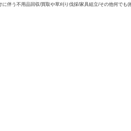
に伴う不用品回収/買取や草刈り伐採/家具組立/その他何でも(