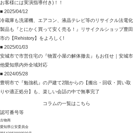
お客様には実演指導付き)！！
■ 2025/04/12
冷蔵庫も洗濯機、エアコン、液晶テレビ等のリサイクル法電化
製品も『とにかく買って安く売る！』リサイクルショップ豊田
市の【Rehistory】をよろしく!
■ 2025/01/03
安城市で市営住宅の『物置小屋の解体撤去』もお任せ｜安城市
他愛知県内外全域対応
■ 2024/05/28
豊明市で『勉強机』の戸建て2階からの【搬出・回収・買い取
りや適正処分】も、楽しい会話の中で無事完了
コラムの一覧はこちら
認可番号等
古物商
愛知県公安委員会