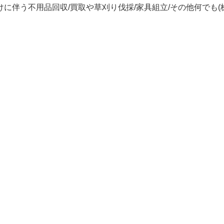
に伴う不用品回収/買取や草刈り伐採/家具組立/その他何でも(