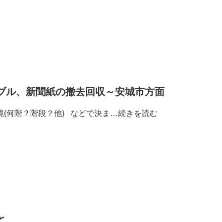
ブル、新聞紙の撤去回収～安城市方面
境(何階？階段？他) などで決ま…
続きを読む
と