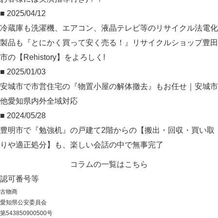
■ 2025/04/12
冷蔵庫も洗濯機、エアコン、液晶テレビ等のリサイクル法電化
製品も『とにかく買って安く売る！』リサイクルショップ豊田
市の【Rehistory】をよろしく!
■ 2025/01/03
安城市で市営住宅の『物置小屋の解体撤去』もお任せ｜安城市
他愛知県内外全域対応
■ 2024/05/28
豊明市で『勉強机』の戸建て2階からの【搬出・回収・買い取
りや適正処分】も、楽しい会話の中で無事完了
コラムの一覧はこちら
認可番号等
古物商
愛知県公安委員会
第543850900500号