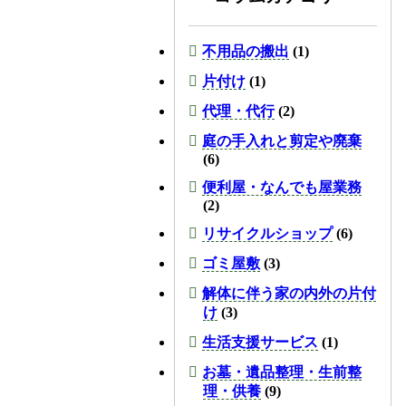
不用品の搬出
(1)
片付け
(1)
代理・代行
(2)
庭の手入れと剪定や廃棄
(6)
便利屋・なんでも屋業務
(2)
リサイクルショップ
(6)
ゴミ屋敷
(3)
解体に伴う家の内外の片付
け
(3)
生活支援サービス
(1)
お墓・遺品整理・生前整
理・供養
(9)