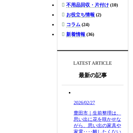
不用品回収・片付け
(10)
お役立ち情報
(2)
コラム
(24)
新着情報
(36)
LATEST ARTICLE
最新の記事
2026/02/27
豊田市｜生前整理は、
思い出に花を咲かせな
がら、思い出の家具や
家電‥‥離したくない