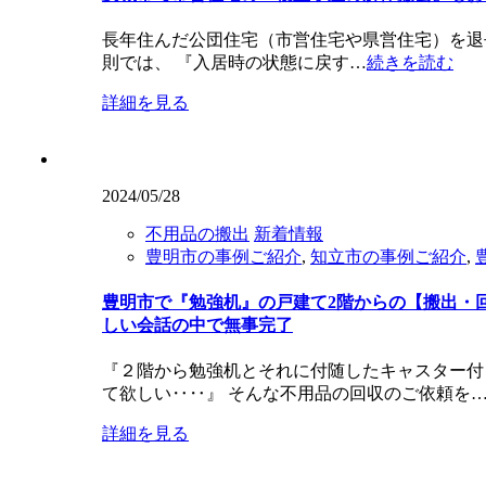
長年住んだ公団住宅（市営住宅や県営住宅）を退
則では、 『入居時の状態に戻す…
続きを読む
詳細を見る
2024/05/28
不用品の搬出
新着情報
豊明市の事例ご紹介
,
知立市の事例ご紹介
,
豊明市で『勉強机』の戸建て2階からの【搬出・
しい会話の中で無事完了
『２階から勉強机とそれに付随したキャスター付
て欲しい‥‥』 そんな不用品の回収のご依頼を
詳細を見る