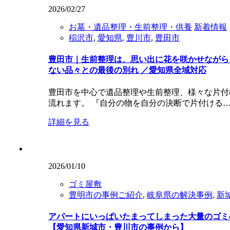
2026/02/27
お墓・遺品整理・生前整理・供養
新着情報
稲沢市
,
愛知県
,
豊川市
,
豊田市
豊田市｜生前整理は、思い出に花を咲かせながら
ない品々との最後の別れ ／愛知県全域対応
豊田市を中心で遺品整理や生前整理、様々な片付
流れます。 『自分の物を自分の決断で片付ける
詳細を見る
2026/01/10
ゴミ屋敷
豊明市の事例ご紹介
,
岐阜県の解決事例
,
新
アパートにいっぱいたまってしまった大量のゴミ
【愛知県新城市・豊川市の事例から】