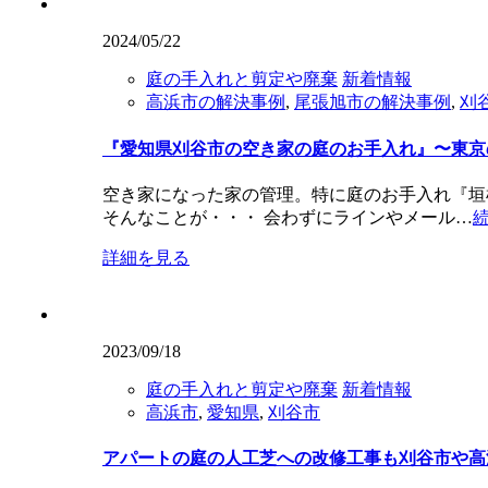
2024/05/22
庭の手入れと剪定や廃棄
新着情報
高浜市の解決事例
,
尾張旭市の解決事例
,
刈
『愛知県刈谷市の空き家の庭のお手入れ』〜東京
空き家になった家の管理。特に庭のお手入れ『垣
そんなことが・・・ 会わずにラインやメール…
詳細を見る
2023/09/18
庭の手入れと剪定や廃棄
新着情報
高浜市
,
愛知県
,
刈谷市
アパートの庭の人工芝への改修工事も刈谷市や高