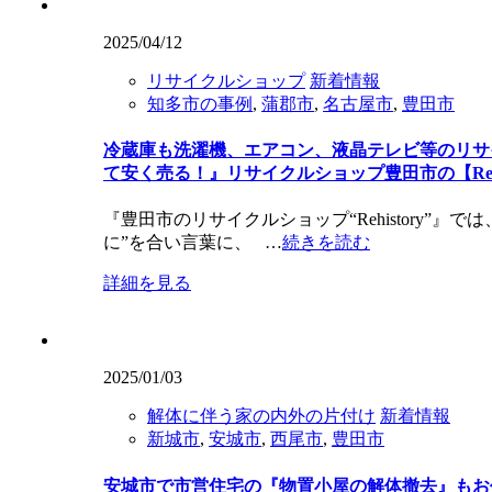
2025/04/12
リサイクルショップ
新着情報
知多市の事例
,
蒲郡市
,
名古屋市
,
豊田市
冷蔵庫も洗濯機、エアコン、液晶テレビ等のリサ
て安く売る！』リサイクルショップ豊田市の【Rehis
『豊田市のリサイクルショップ“Rehistory”』
に”を合い言葉に、 …
続きを読む
詳細を見る
2025/01/03
解体に伴う家の内外の片付け
新着情報
新城市
,
安城市
,
西尾市
,
豊田市
安城市で市営住宅の『物置小屋の解体撤去』もお