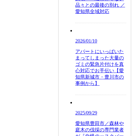
品々との最後の別れ ／
愛知県全域対応
2026/01/10
アパートにいっぱいた
まってしまった大量の
ゴミの緊急片付けを真
心対応でお手伝い【愛
知県新城市・豊川市の
事例から】
2025/09/29
愛知県豊田市／森林や
庭木の伐採の専門業者