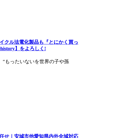
イクル法電化製品も『とにかく買っ
tory】をよろしく!
では、“もったいないを世界の子や孫
任せ｜安城市他愛知県内外全域対応