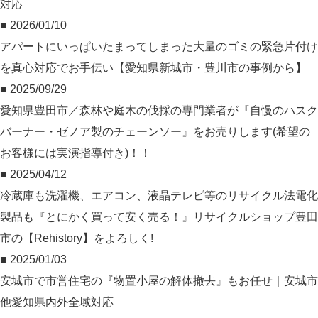
対応
■ 2026/01/10
アパートにいっぱいたまってしまった大量のゴミの緊急片付け
を真心対応でお手伝い【愛知県新城市・豊川市の事例から】
■ 2025/09/29
愛知県豊田市／森林や庭木の伐採の専門業者が『自慢のハスク
バーナー・ゼノア製のチェーンソー』をお売りします(希望の
お客様には実演指導付き)！！
■ 2025/04/12
冷蔵庫も洗濯機、エアコン、液晶テレビ等のリサイクル法電化
製品も『とにかく買って安く売る！』リサイクルショップ豊田
市の【Rehistory】をよろしく!
■ 2025/01/03
安城市で市営住宅の『物置小屋の解体撤去』もお任せ｜安城市
他愛知県内外全域対応