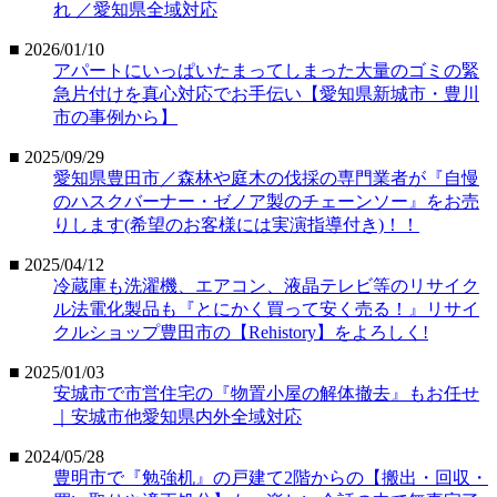
れ ／愛知県全域対応
■ 2026/01/10
アパートにいっぱいたまってしまった大量のゴミの緊
急片付けを真心対応でお手伝い【愛知県新城市・豊川
市の事例から】
■ 2025/09/29
愛知県豊田市／森林や庭木の伐採の専門業者が『自慢
のハスクバーナー・ゼノア製のチェーンソー』をお売
りします(希望のお客様には実演指導付き)！！
■ 2025/04/12
冷蔵庫も洗濯機、エアコン、液晶テレビ等のリサイク
ル法電化製品も『とにかく買って安く売る！』リサイ
クルショップ豊田市の【Rehistory】をよろしく!
■ 2025/01/03
安城市で市営住宅の『物置小屋の解体撤去』もお任せ
｜安城市他愛知県内外全域対応
■ 2024/05/28
豊明市で『勉強机』の戸建て2階からの【搬出・回収・