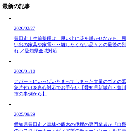
最新の記事
2026/02/27
豊田市｜生前整理は、思い出に花を咲かせながら、思
い出の家具や家電‥‥離したくない品々との最後の別
れ ／愛知県全域対応
2026/01/10
アパートにいっぱいたまってしまった大量のゴミの緊
急片付けを真心対応でお手伝い【愛知県新城市・豊川
市の事例から】
2025/09/29
愛知県豊田市／森林や庭木の伐採の専門業者が『自慢
のハスクバーナー・ゼノア製のチェーンソー』をお売