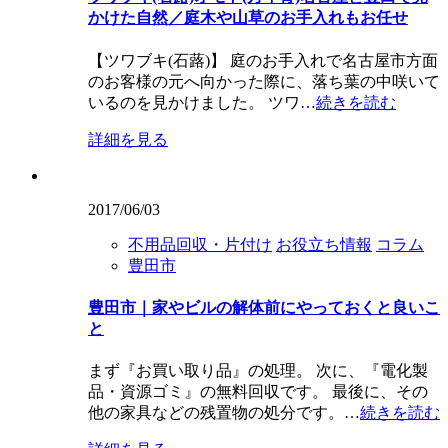
かけた自然／庭木や山草のお手入れもお任せ
【ツワブキ(石蕗)】 庭のお手入れで名古屋市方面
のお客様の元へ向かった際に、落ち葉の中咲いて
いるのを見かけました。 ツワ…
続きを読む
詳細を見る
2017/06/03
不用品回収・片付け
お役立ち情報
コラム
豊田市
豊田市｜家やビルの解体前にやっておくと良いこ
と
まず『お買い取り品』の処理。 次に、『電化製
品・資源ゴミ』の無料回収です。 最後に、その
他の家具などの残置物の処分です。…
続きを読む