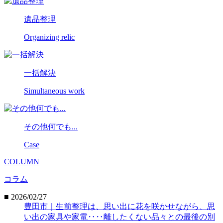
遺品整理
Organizing relic
一括解決
Simultaneous work
その他何でも...
Case
COLUMN
コラム
■ 2026/02/27
豊田市｜生前整理は、思い出に花を咲かせながら、思
い出の家具や家電‥‥離したくない品々との最後の別