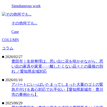
Simultaneous work
その他何でも...
Case
COLUMN
コラム
■ 2026/02/27
豊田市｜生前整理は、思い出に花を咲かせながら、思
い出の家具や家電‥‥離したくない品々との最後の別
れ ／愛知県全域対応
■ 2026/01/10
アパートにいっぱいたまってしまった大量のゴミの緊
急片付けを真心対応でお手伝い【愛知県新城市・豊川
市の事例から】
■ 2025/09/29