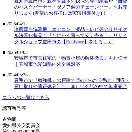
愛知県豊田市／森林や庭木の伐採の専門業者が『自慢
のハスクバーナー・ゼノア製のチェーンソー』をお売
りします(希望のお客様には実演指導付き)！！
■ 2025/04/12
冷蔵庫も洗濯機、エアコン、液晶テレビ等のリサイク
ル法電化製品も『とにかく買って安く売る！』リサイ
クルショップ豊田市の【Rehistory】をよろしく!
■ 2025/01/03
安城市で市営住宅の『物置小屋の解体撤去』もお任せ
｜安城市他愛知県内外全域対応
■ 2024/05/28
豊明市で『勉強机』の戸建て2階からの【搬出・回収・
買い取りや適正処分】も、楽しい会話の中で無事完了
コラムの一覧はこちら
認可番号等
古物商
愛知県公安委員会
第543850900500号