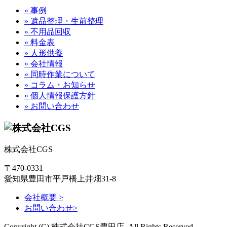
» 事例
» 遺品整理・生前整理
» 不用品回収
» 料金表
» 人形供養
» 会社情報
» 同時作業について
» コラム・お知らせ
» 個人情報保護方針
» お問い合わせ
株式会社CGS
〒470-0331
愛知県豊田市平戸橋上井畑31-8
会社概要 >
お問い合わせ>
Copyright (C) 株式会社CGS豊田店. All Rights Reserved.