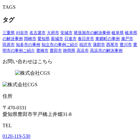
TAGS
タグ
三重県
刈谷市
名古屋市
大府市
安城市
尾張旭市の解決事例
岐阜県
岐阜県
の解決事例
岡崎市
愛知県
新城市
日進市
春日井市
東郷町の事例
瀬戸市
田原市
知多市の事例
知立市の事例ご紹介
稲沢市
蒲郡市
西尾市
豊川市
豊
明市の事例ご紹介
豊橋市
豊田市
静岡県
高浜市
高浜市の解決事例
お問い合わせはこちら
住所
〒470-0331
愛知県豊田市平戸橋上井畑31-8
TEL
0120-119-530