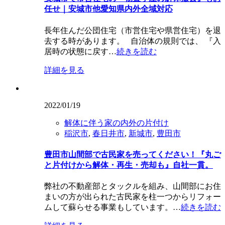
任せ｜安城市他愛知県内外全域対応
長年住んだ公団住宅（市営住宅や県営住宅）を退
去する時があります。 自治体の規則では、 『入
居時の状態に戻す…
続きを読む
詳細を見る
2022/01/19
解体に伴う家の内外の片付け
稲沢市
,
春日井市
,
新城市
,
豊田市
豊田市山間部で古民家を売ってください！『丸ご
と片付けから解体・再生・売却も』自社一貫。
弊社の不動産部とタックルを組み、山間部にお住
まいの方が出られた古民家を柱一つからリフォー
ムして蘇らせる事業もしています。…
続きを読む