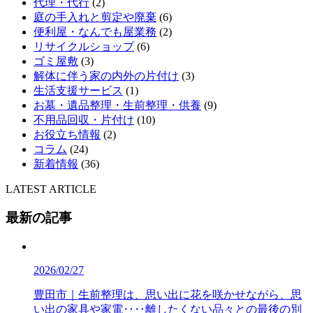
代理・代行
(2)
庭の手入れと剪定や廃棄
(6)
便利屋・なんでも屋業務
(2)
リサイクルショップ
(6)
ゴミ屋敷
(3)
解体に伴う家の内外の片付け
(3)
生活支援サービス
(1)
お墓・遺品整理・生前整理・供養
(9)
不用品回収・片付け
(10)
お役立ち情報
(2)
コラム
(24)
新着情報
(36)
LATEST ARTICLE
最新の記事
2026/02/27
豊田市｜生前整理は、思い出に花を咲かせながら、思
い出の家具や家電‥‥離したくない品々との最後の別