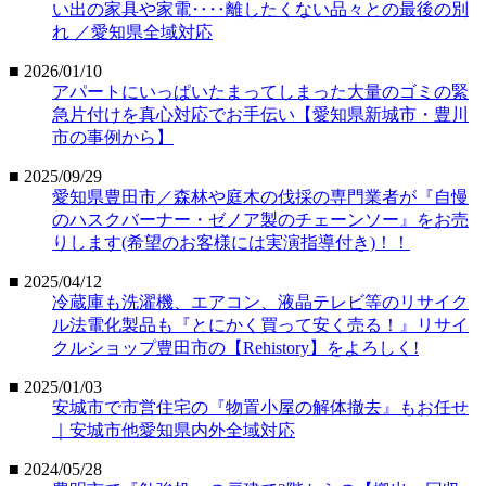
い出の家具や家電‥‥離したくない品々との最後の別
れ ／愛知県全域対応
■ 2026/01/10
アパートにいっぱいたまってしまった大量のゴミの緊
急片付けを真心対応でお手伝い【愛知県新城市・豊川
市の事例から】
■ 2025/09/29
愛知県豊田市／森林や庭木の伐採の専門業者が『自慢
のハスクバーナー・ゼノア製のチェーンソー』をお売
りします(希望のお客様には実演指導付き)！！
■ 2025/04/12
冷蔵庫も洗濯機、エアコン、液晶テレビ等のリサイク
ル法電化製品も『とにかく買って安く売る！』リサイ
クルショップ豊田市の【Rehistory】をよろしく!
■ 2025/01/03
安城市で市営住宅の『物置小屋の解体撤去』もお任せ
｜安城市他愛知県内外全域対応
■ 2024/05/28