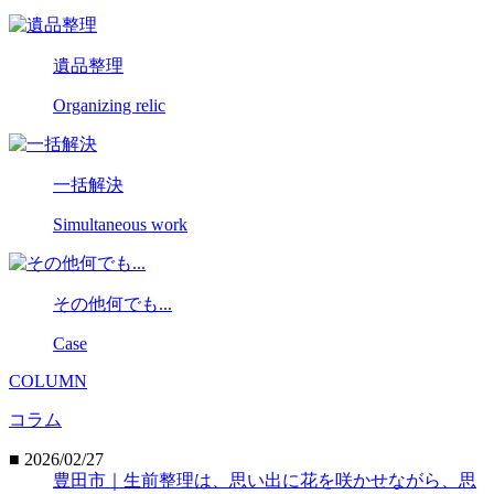
遺品整理
Organizing relic
一括解決
Simultaneous work
その他何でも...
Case
COLUMN
コラム
■ 2026/02/27
豊田市｜生前整理は、思い出に花を咲かせながら、思