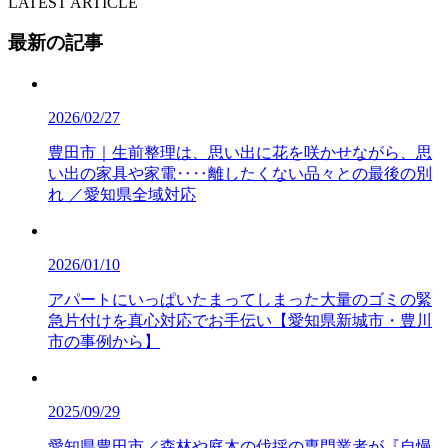
LATEST ARTICLE
最新の記事
2026/02/27
豊田市｜生前整理は、思い出に花を咲かせながら、思
い出の家具や家電‥‥離したくない品々との最後の別
れ ／愛知県全域対応
2026/01/10
アパートにいっぱいたまってしまった大量のゴミの緊
急片付けを真心対応でお手伝い【愛知県新城市・豊川
市の事例から】
2025/09/29
愛知県豊田市／森林や庭木の伐採の専門業者が『自慢