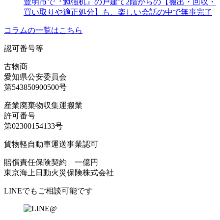
豊明市で『勉強机』の戸建て2階からの【搬出・回収・
買い取りや適正処分】も、楽しい会話の中で無事完了
コラムの一覧はこちら
認可番号等
古物商
愛知県公安委員会
第543850900500号
産業廃棄物収集運搬業
許可番号
第02300154133号
貨物軽自動車運送事業認可
賠償責任保険契約 一億円
東京海上日動火災保険株式会社
LINEでもご相談可能です