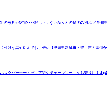
出の家具や家電‥‥離したくない品々との最後の別れ ／愛知
片付けを真心対応でお手伝い【愛知県新城市・豊川市の事例か
ハスクバーナー・ゼノア製のチェーンソー』をお売りします(希