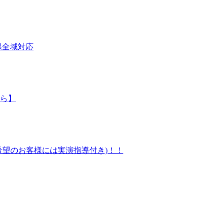
県全域対応
ら】
望のお客様には実演指導付き)！！