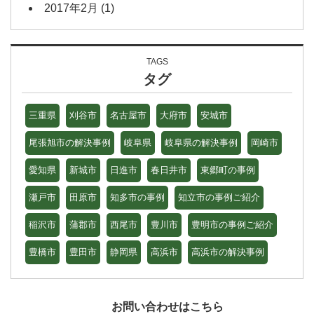
2017年2月
(1)
TAGS
タグ
三重県
刈谷市
名古屋市
大府市
安城市
尾張旭市の解決事例
岐阜県
岐阜県の解決事例
岡崎市
愛知県
新城市
日進市
春日井市
東郷町の事例
瀬戸市
田原市
知多市の事例
知立市の事例ご紹介
稲沢市
蒲郡市
西尾市
豊川市
豊明市の事例ご紹介
豊橋市
豊田市
静岡県
高浜市
高浜市の解決事例
お問い合わせはこちら