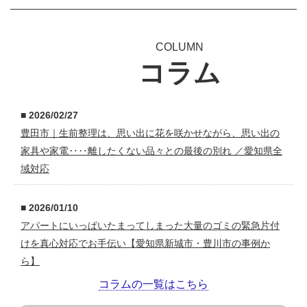
COLUMN
コラム
■ 2026/02/27
豊田市｜生前整理は、思い出に花を咲かせながら、思い出の
家具や家電‥‥離したくない品々との最後の別れ ／愛知県全
域対応
■ 2026/01/10
アパートにいっぱいたまってしまった大量のゴミの緊急片付
けを真心対応でお手伝い【愛知県新城市・豊川市の事例か
ら】
コラムの一覧はこちら
■ 2025/09/29