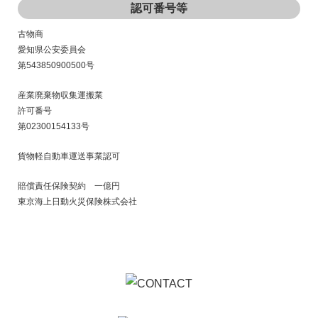
認可番号等
愛知県豊田市／森林や庭木の伐採の専門業者が『自慢のハス
クバーナー・ゼノア製のチェーンソー』をお売りします(希望
古物商
のお客様には実演指導付き)！！
愛知県公安委員会
第543850900500号
■ 2025/04/12
産業廃棄物収集運搬業
冷蔵庫も洗濯機、エアコン、液晶テレビ等のリサイクル法電
許可番号
化製品も『とにかく買って安く売る！』リサイクルショップ
第02300154133号
豊田市の【Rehistory】をよろしく!
貨物軽自動車運送事業認可
■ 2025/01/03
賠償責任保険契約 一億円
東京海上日動火災保険株式会社
安城市で市営住宅の『物置小屋の解体撤去』もお任せ｜安城
市他愛知県内外全域対応
■ 2024/05/28
豊明市で『勉強机』の戸建て2階からの【搬出・回収・買い取
りや適正処分】も、楽しい会話の中で無事完了