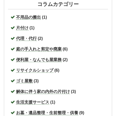
コラムカテゴリー
不用品の搬出
(1)
片付け
(1)
代理・代行
(2)
庭の手入れと剪定や廃棄
(6)
便利屋・なんでも屋業務
(2)
リサイクルショップ
(6)
ゴミ屋敷
(3)
解体に伴う家の内外の片付け
(3)
生活支援サービス
(1)
お墓・遺品整理・生前整理・供養
(9)