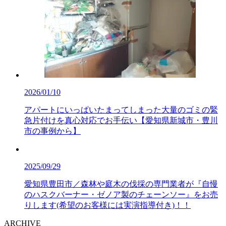
2026/01/10
アパートにいっぱいたまってしまった大量のゴミの緊
急片付けを真心対応でお手伝い【愛知県新城市・豊川
市の事例から】
2025/09/29
愛知県豊田市／森林や庭木の伐採の専門業者が『自慢
のハスクバーナー・ゼノア製のチェーンソー』をお売
りします(希望のお客様には実演指導付き)！！
ARCHIVE