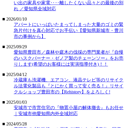
い出の家具や家電‥‥離したくない品々との最後の別
れ ／愛知県全域対応
■ 2026/01/10
アパートにいっぱいたまってしまった大量のゴミの緊
急片付けを真心対応でお手伝い【愛知県新城市・豊川
市の事例から】
■ 2025/09/29
愛知県豊田市／森林や庭木の伐採の専門業者が『自慢
のハスクバーナー・ゼノア製のチェーンソー』をお売
りします(希望のお客様には実演指導付き)！！
■ 2025/04/12
冷蔵庫も洗濯機、エアコン、液晶テレビ等のリサイク
ル法電化製品も『とにかく買って安く売る！』リサイ
クルショップ豊田市の【Rehistory】をよろしく!
■ 2025/01/03
安城市で市営住宅の『物置小屋の解体撤去』もお任せ
｜安城市他愛知県内外全域対応
■ 2024/05/28