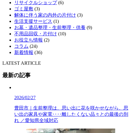
リサイクルショップ
(6)
ゴミ屋敷
(3)
解体に伴う家の内外の片付け
(3)
生活支援サービス
(1)
お墓・遺品整理・生前整理・供養
(9)
不用品回収・片付け
(10)
お役立ち情報
(2)
コラム
(24)
新着情報
(36)
LATEST ARTICLE
最新の記事
2026/02/27
豊田市｜生前整理は、思い出に花を咲かせながら、思
い出の家具や家電‥‥離したくない品々との最後の別
れ ／愛知県全域対応