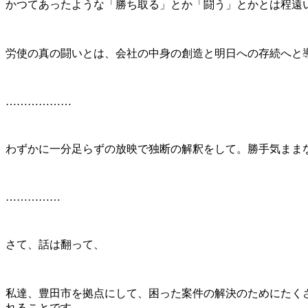
かつてあったような「勝ち取る」とか「闘う」とかとは程遠
労使の真の闘いとは、会社の中身の創造と明日への存続へと
………………
わずかに一分足らずの放映で独断の解釈をして。勝手気まま
……………
さて、話は翻って、
私達、豊田市を拠点にして、困った案件の解決のためにたく
れることです。