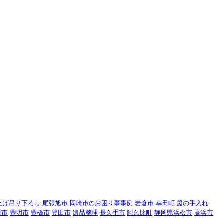
上げ吊り下ろし
尾張旭市
岡崎市のお困り事事例
岩倉市
幸田町
庭の手入れ
川市
豊明市
豊橋市
豊田市
遺品整理
長久手市
阿久比町
静岡県浜松市
高浜市