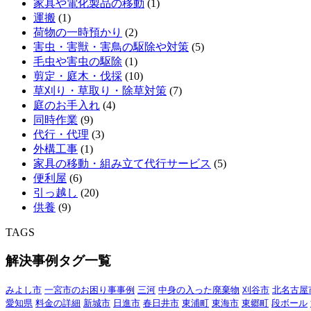
家具や電化製品の移動
(1)
運搬
(1)
荷物の一時預かり
(2)
害虫・害獣・害鳥の駆除や対策
(5)
毛虫や害虫の駆除
(1)
剪定・庭木・伐採
(10)
草刈り・草取り・除草対策
(7)
庭のお手入れ
(4)
同時作業
(9)
代行・代理
(3)
外構工事
(1)
家具の移動・組み立て代行サービス
(5)
便利屋
(6)
引っ越し
(20)
供養
(9)
TAGS
解決事例タグ一覧
みよし市
一宮市のお困り事事例
三河
中身の入った廃棄物
刈谷市
北名古屋
愛知県
料金の詳細
新城市
日進市
春日井市
東浦町
東海市
東郷町
段ボール