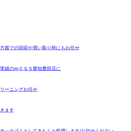
方面での回収や買い取り時にもお任せ
実績の㈱ＣＧＳ愛知豊田店に
リーニングお任せ
きます
チックゴミとしてきちんと処理します!お任せください。