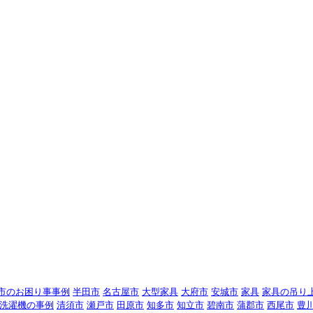
市のお困り事事例
半田市
名古屋市
大型家具
大府市
安城市
家具
家具の吊り
洗濯機の事例
清須市
瀬戸市
田原市
知多市
知立市
碧南市
蒲郡市
西尾市
豊