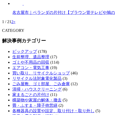
名古屋市｜ベランダの片付け【ブラウン管テレビや鳩の
1 / 2
1
2
»
CATEGORY
解決事例カテゴリー
ピックアップ
(178)
生前整理、遺品整理
(17)
ゴミや不用品の回収
(114)
エアコン・電気工事
(19)
買い取り、リサイクルショップ
(46)
リサイクル法対象電化製品
(3)
ごみ屋敷、ゴミ部屋、ごみ倉庫
(12)
清掃・ハウスクリーニング
(6)
家まるごとの片付け
(11)
構築物や家屋の解体・撤去
(5)
畳・ふすま・障子他営繕
(2)
各種器具の設置や設定、取り付け・取り外し
(5)