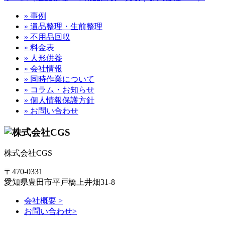
» 事例
» 遺品整理・生前整理
» 不用品回収
» 料金表
» 人形供養
» 会社情報
» 同時作業について
» コラム・お知らせ
» 個人情報保護方針
» お問い合わせ
株式会社CGS
〒470-0331
愛知県豊田市平戸橋上井畑31-8
会社概要 >
お問い合わせ>