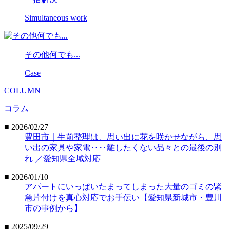
Simultaneous work
その他何でも...
Case
COLUMN
コラム
■ 2026/02/27
豊田市｜生前整理は、思い出に花を咲かせながら、思
い出の家具や家電‥‥離したくない品々との最後の別
れ ／愛知県全域対応
■ 2026/01/10
アパートにいっぱいたまってしまった大量のゴミの緊
急片付けを真心対応でお手伝い【愛知県新城市・豊川
市の事例から】
■ 2025/09/29