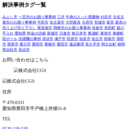
解決事例タグ一覧
みよし市
一宮市のお困り事事例
三河
中身の入った廃棄物
刈谷市
北名古
屋市のお困り事事例
半田市
名古屋市
大型家具
大府市
安城市
家具
家具の
吊り上げ吊り下ろし
尾張旭市
岡崎市のお困り事事例
岩倉市
幸田町
庭の
手入れ
愛知県
料金の詳細
新城市
日進市
春日井市
東浦町
東海市
東郷町
段ボール
洗濯機の事例
清須市
瀬戸市
田原市
知多市
知立市
碧南市
蒲郡
市
西尾市
豊川市
豊明市
豊橋市
豊田市
遺品整理
長久手市
阿久比町
静岡
県浜松市
高浜市
お問い合わせはこちら
住所
〒470-0331
愛知県豊田市平戸橋上井畑31-8
TEL
0120-119-530