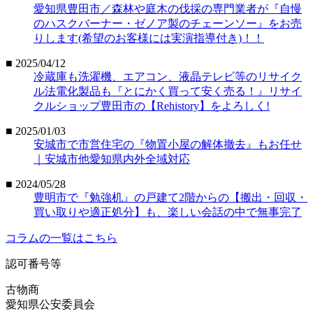
愛知県豊田市／森林や庭木の伐採の専門業者が『自慢
のハスクバーナー・ゼノア製のチェーンソー』をお売
りします(希望のお客様には実演指導付き)！！
■ 2025/04/12
冷蔵庫も洗濯機、エアコン、液晶テレビ等のリサイク
ル法電化製品も『とにかく買って安く売る！』リサイ
クルショップ豊田市の【Rehistory】をよろしく!
■ 2025/01/03
安城市で市営住宅の『物置小屋の解体撤去』もお任せ
｜安城市他愛知県内外全域対応
■ 2024/05/28
豊明市で『勉強机』の戸建て2階からの【搬出・回収・
買い取りや適正処分】も、楽しい会話の中で無事完了
コラムの一覧はこちら
認可番号等
古物商
愛知県公安委員会