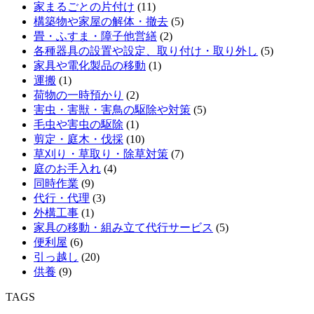
家まるごとの片付け
(11)
構築物や家屋の解体・撤去
(5)
畳・ふすま・障子他営繕
(2)
各種器具の設置や設定、取り付け・取り外し
(5)
家具や電化製品の移動
(1)
運搬
(1)
荷物の一時預かり
(2)
害虫・害獣・害鳥の駆除や対策
(5)
毛虫や害虫の駆除
(1)
剪定・庭木・伐採
(10)
草刈り・草取り・除草対策
(7)
庭のお手入れ
(4)
同時作業
(9)
代行・代理
(3)
外構工事
(1)
家具の移動・組み立て代行サービス
(5)
便利屋
(6)
引っ越し
(20)
供養
(9)
TAGS