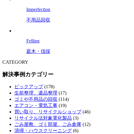
Imperfection
不用品回収
Felling
庭木・伐採
CATEGORY
解決事例カテゴリー
ピックアップ
(178)
生前整理、遺品整理
(17)
ゴミや不用品の回収
(114)
エアコン・電気工事
(19)
買い取り、リサイクルショップ
(46)
リサイクル法対象電化製品
(3)
ごみ屋敷、ゴミ部屋、ごみ倉庫
(12)
清掃・ハウスクリーニング
(6)