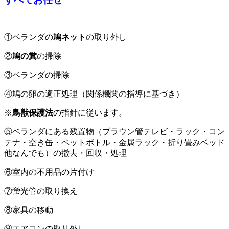
①ベランダの
鳩ネット
の取り外し
②
鳩の糞
の掃除
③ベランダの掃除
④鳩の卵の適正処理（関係機関の指導に基づき）
※
鳥獣保護法
の指針に従います。
⑤ベランダにある残置物（ブラウン管テレビ・ラック・コン
テナ・空き缶・ペットボトル・金属ラック・折り畳みベッド
他なんでも）の撤去・回収・処理
⑥室内の不用品の片付け
⑦蛍光管の取り換え
⑧家具の移動
⑨エアコンの取り外し