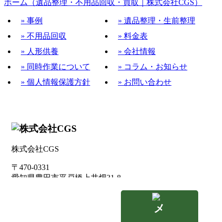
ホーム（遺品整理・不用品回収・買取｜株式会社CGS）
豊明市で『勉強机』の戸建て2階
» 事例
» 遺品整理・生前整理
からの【搬出・回収・買い取り
» 不用品回収
» 料金表
や適正処分】も、楽しい会話の
» 人形供養
» 会社情報
中で無事完了
» 同時作業について
» コラム・お知らせ
» 個人情報保護方針
» お問い合わせ
株式会社CGS
〒470-0331
愛知県豊田市平戸橋上井畑31-8
会社概要 >
お問い合わせ>