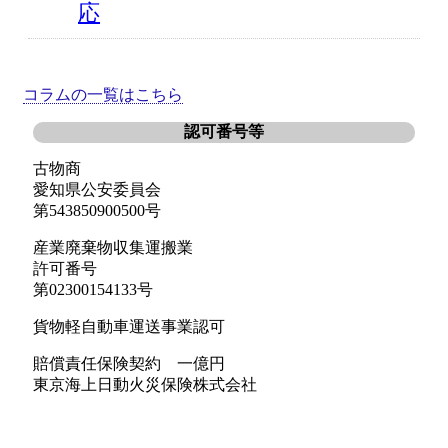
応
■ 2026/01/10
コラムの一覧はこちら
アパートにいっぱいたまってし
認可番号等
まった大量のゴミの緊急片付け
古物商
を真心対応でお手伝い【愛知県
愛知県公安委員会
新城市・豊川市の事例から】
第543850900500号
産業廃棄物収集運搬業
許可番号
■ 2025/09/29
第02300154133号
愛知県豊田市／森林や庭木の伐採
貨物軽自動車運送事業認可
の専門業者が『自慢のハスクバ
賠償責任保険契約 一億円
ーナー・ゼノア製のチェーンソ
東京海上日動火災保険株式会社
ー』をお売りします(希望のお客
様には実演指導付き)！！