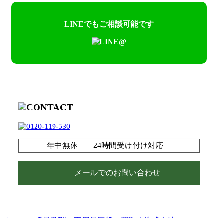
■ 2025/04/12
LINEでもご相談可能です
冷蔵庫も洗濯機、エアコン、液
晶テレビ等のリサイクル法電化
製品も『とにかく買って安く売
る！』リサイクルショップ豊田
市の【Rehistory】をよろしく!
■ 2025/01/03
年中無休 24時間受け付け対応
安城市で市営住宅の『物置小屋
の解体撤去』もお任せ｜安城市
メールでのお問い合わせ
他愛知県内外全域対応
■ 2024/05/28