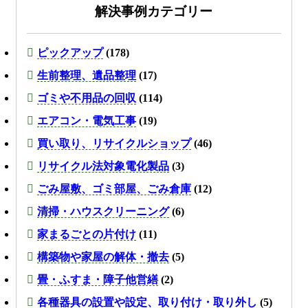
解決事例カテゴリー
ピックアップ
(178)
生前整理、遺品整理
(17)
ゴミや不用品の回収
(114)
エアコン・電気工事
(19)
買い取り、リサイクルショップ
(46)
リサイクル法対象電化製品
(3)
ごみ屋敷、ゴミ部屋、ごみ倉庫
(12)
清掃・ハウスクリーニング
(6)
家まるごとの片付け
(11)
構築物や家屋の解体・撤去
(5)
畳・ふすま・障子他営繕
(2)
各種器具の設置や設定、取り付け・取り外し
(5)