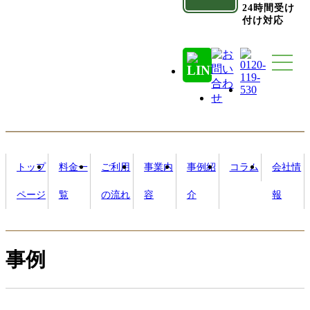
24時間受け
付け対応
トップ
料金一
ご利用
事業内
事例紹
コラム
会社情
ページ
覧
の流れ
容
介
報
事例