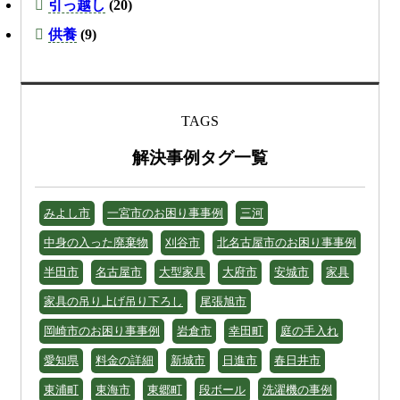
引っ越し
(20)
供養
(9)
TAGS
解決事例タグ一覧
みよし市
一宮市のお困り事事例
三河
中身の入った廃棄物
刈谷市
北名古屋市のお困り事事例
半田市
名古屋市
大型家具
大府市
安城市
家具
家具の吊り上げ吊り下ろし
尾張旭市
岡崎市のお困り事事例
岩倉市
幸田町
庭の手入れ
愛知県
料金の詳細
新城市
日進市
春日井市
東浦町
東海市
東郷町
段ボール
洗濯機の事例