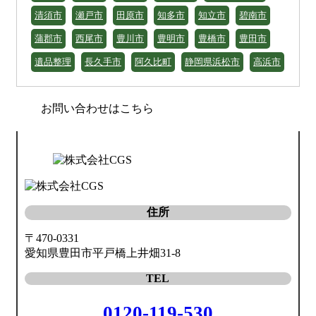
清須市
瀬戸市
田原市
知多市
知立市
碧南市
蒲郡市
西尾市
豊川市
豊明市
豊橋市
豊田市
遺品整理
長久手市
阿久比町
静岡県浜松市
高浜市
お問い合わせはこちら
住所
〒470-0331
愛知県豊田市平戸橋上井畑31-8
TEL
0120-119-530