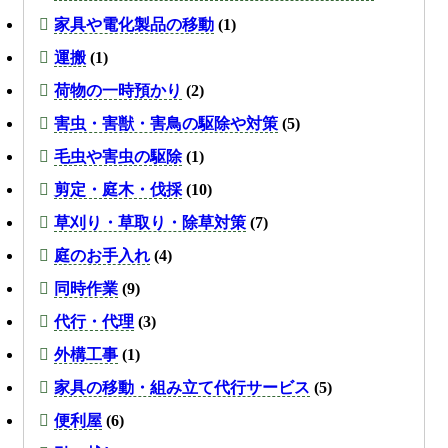
家具や電化製品の移動
(1)
運搬
(1)
荷物の一時預かり
(2)
害虫・害獣・害鳥の駆除や対策
(5)
毛虫や害虫の駆除
(1)
剪定・庭木・伐採
(10)
草刈り・草取り・除草対策
(7)
庭のお手入れ
(4)
同時作業
(9)
代行・代理
(3)
外構工事
(1)
家具の移動・組み立て代行サービス
(5)
便利屋
(6)