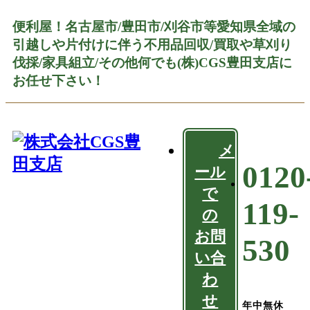
便利屋！名古屋市/豊田市/刈谷市等愛知県全域の
引越しや片付けに伴う不用品回収/買取や草刈り
伐採/家具組立/その他何でも(株)CGS豊田支店に
お任せ下さい！
メ
0120
ール
で
119-
の
お問
530
い合
わ
せ
年中無休