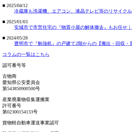
■ 2025/04/12
冷蔵庫も洗濯機、エアコン、液晶テレビ等のリサイクル法電
■ 2025/01/03
安城市で市営住宅の『物置小屋の解体撤去』もお任せ｜
■ 2024/05/28
豊明市で『勉強机』の戸建て2階からの【搬出・回収・
コラムの一覧はこちら
認可番号等
古物商
愛知県公安委員会
第543850900500号
産業廃棄物収集運搬業
許可番号
第02300154133号
貨物軽自動車運送事業認可