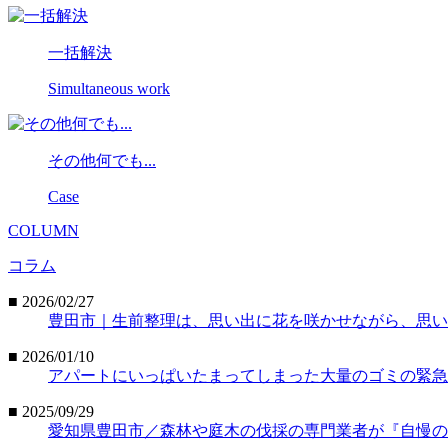
一括解決
Simultaneous work
その他何でも...
Case
COLUMN
コラム
■ 2026/02/27
豊田市｜生前整理は、思い出に花を咲かせながら、思い
■ 2026/01/10
アパートにいっぱいたまってしまった大量のゴミの緊急
■ 2025/09/29
愛知県豊田市／森林や庭木の伐採の専門業者が『自慢の