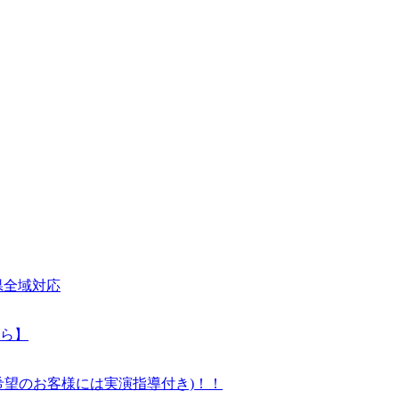
県全域対応
ら】
望のお客様には実演指導付き)！！