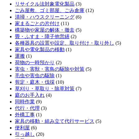
リサイクル法対象電化製品
(3)
ごみ屋敷、ゴミ部屋、ごみ倉庫
(12)
清掃・ハウスクリーニング
(6)
家まるごとの片付け
(11)
構築物や家屋の解体・撤去
(5)
畳・ふすま・障子他営繕
(2)
各種器具の設置や設定、取り付け・取り外し
(5)
家具や電化製品の移動
(1)
運搬
(1)
荷物の一時預かり
(2)
害虫・害獣・害鳥の駆除や対策
(5)
毛虫や害虫の駆除
(1)
剪定・庭木・伐採
(10)
草刈り・草取り・除草対策
(7)
庭のお手入れ
(4)
同時作業
(9)
代行・代理
(3)
外構工事
(1)
家具の移動・組み立て代行サービス
(5)
便利屋
(6)
引っ越し
(20)