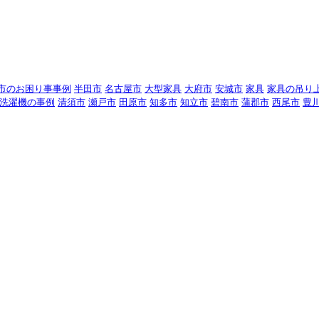
市のお困り事事例
半田市
名古屋市
大型家具
大府市
安城市
家具
家具の吊り
洗濯機の事例
清須市
瀬戸市
田原市
知多市
知立市
碧南市
蒲郡市
西尾市
豊