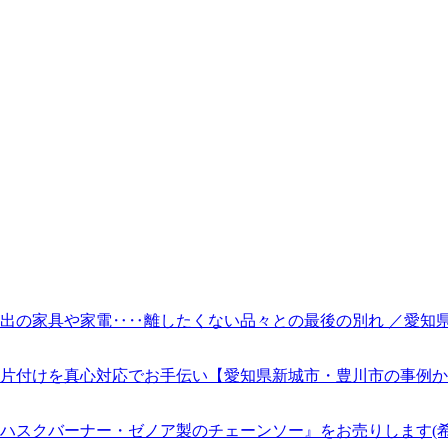
出の家具や家電‥‥離したくない品々との最後の別れ ／愛知
片付けを真心対応でお手伝い【愛知県新城市・豊川市の事例か
ハスクバーナー・ゼノア製のチェーンソー』をお売りします(希