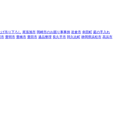
上げ吊り下ろし
尾張旭市
岡崎市のお困り事事例
岩倉市
幸田町
庭の手入れ
川市
豊明市
豊橋市
豊田市
遺品整理
長久手市
阿久比町
静岡県浜松市
高浜市