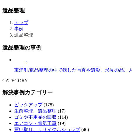
遺品整理
トップ
事例
遺品整理
遺品整理の事例
東浦町/遺品整理の中で残した写真や遺影、形見の品、
CATEGORY
解決事例カテゴリー
ピックアップ
(178)
生前整理、遺品整理
(17)
ゴミや不用品の回収
(114)
エアコン・電気工事
(19)
買い取り、リサイクルショップ
(46)