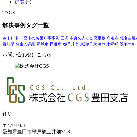
供養
(9)
TAGS
解決事例タグ一覧
みよし市
一宮市のお困り事事例
三河
中身の入った廃棄物
刈谷市
北名古屋
愛知県
料金の詳細
新城市
日進市
春日井市
東浦町
東海市
東郷町
段ボール
お問い合わせはこちら
住所
〒470-0331
愛知県豊田市平戸橋上井畑31-8