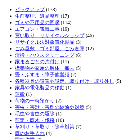
ピックアップ
(178)
生前整理、遺品整理
(17)
ゴミや不用品の回収
(114)
エアコン・電気工事
(19)
買い取り、リサイクルショップ
(46)
リサイクル法対象電化製品
(3)
ごみ屋敷、ゴミ部屋、ごみ倉庫
(12)
清掃・ハウスクリーニング
(6)
家まるごとの片付け
(11)
構築物や家屋の解体・撤去
(5)
畳・ふすま・障子他営繕
(2)
各種器具の設置や設定、取り付け・取り外し
(5)
家具や電化製品の移動
(1)
運搬
(1)
荷物の一時預かり
(2)
害虫・害獣・害鳥の駆除や対策
(5)
毛虫や害虫の駆除
(1)
剪定・庭木・伐採
(10)
草刈り・草取り・除草対策
(7)
庭のお手入れ
(4)