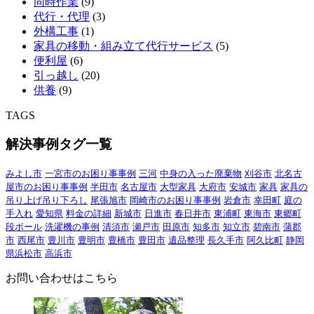
同時作業
(9)
代行・代理
(3)
外構工事
(1)
家具の移動・組み立て代行サービス
(5)
便利屋
(6)
引っ越し
(20)
供養
(9)
TAGS
解決事例タグ一覧
みよし市
一宮市のお困り事事例
三河
中身の入った廃棄物
刈谷市
北名古
屋市のお困り事事例
半田市
名古屋市
大型家具
大府市
安城市
家具
家具の
吊り上げ吊り下ろし
尾張旭市
岡崎市のお困り事事例
岩倉市
幸田町
庭の
手入れ
愛知県
料金の詳細
新城市
日進市
春日井市
東浦町
東海市
東郷町
段ボール
洗濯機の事例
清須市
瀬戸市
田原市
知多市
知立市
碧南市
蒲郡
市
西尾市
豊川市
豊明市
豊橋市
豊田市
遺品整理
長久手市
阿久比町
静岡
県浜松市
高浜市
お問い合わせはこちら