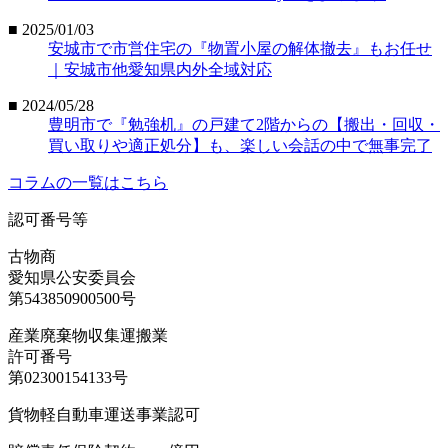
■ 2025/01/03
安城市で市営住宅の『物置小屋の解体撤去』もお任せ
｜安城市他愛知県内外全域対応
■ 2024/05/28
豊明市で『勉強机』の戸建て2階からの【搬出・回収・
買い取りや適正処分】も、楽しい会話の中で無事完了
コラムの一覧はこちら
認可番号等
古物商
愛知県公安委員会
第543850900500号
産業廃棄物収集運搬業
許可番号
第02300154133号
貨物軽自動車運送事業認可