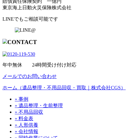
賠償責任保険契約 一億円
東京海上日動火災保険株式会社
LINEでもご相談可能です
年中無休 24時間受け付け対応
メールでのお問い合わせ
ホーム（遺品整理・不用品回収・買取｜株式会社CGS）
» 事例
» 遺品整理・生前整理
» 不用品回収
» 料金表
» 人形供養
» 会社情報
» 同時作業について