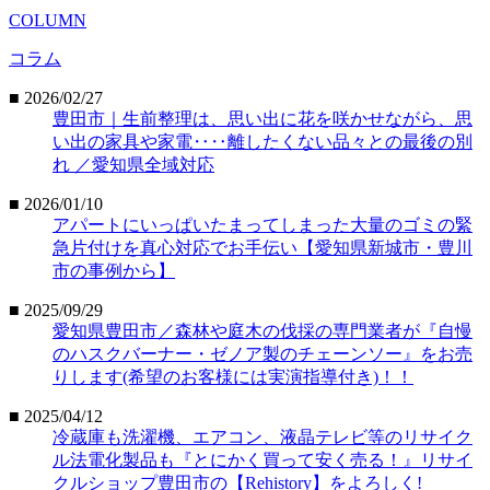
COLUMN
コラム
■ 2026/02/27
豊田市｜生前整理は、思い出に花を咲かせながら、思
い出の家具や家電‥‥離したくない品々との最後の別
れ ／愛知県全域対応
■ 2026/01/10
アパートにいっぱいたまってしまった大量のゴミの緊
急片付けを真心対応でお手伝い【愛知県新城市・豊川
市の事例から】
■ 2025/09/29
愛知県豊田市／森林や庭木の伐採の専門業者が『自慢
のハスクバーナー・ゼノア製のチェーンソー』をお売
りします(希望のお客様には実演指導付き)！！
■ 2025/04/12
冷蔵庫も洗濯機、エアコン、液晶テレビ等のリサイク
ル法電化製品も『とにかく買って安く売る！』リサイ
クルショップ豊田市の【Rehistory】をよろしく!