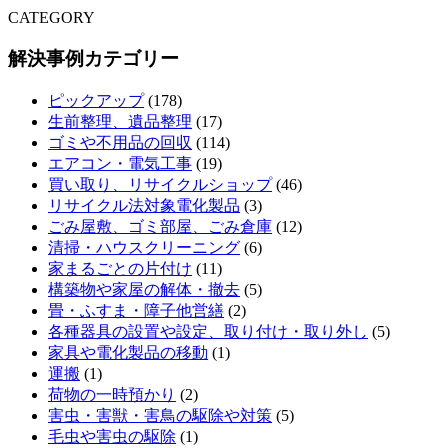
CATEGORY
解決事例カテゴリー
ピックアップ
(178)
生前整理、遺品整理
(17)
ゴミや不用品の回収
(114)
エアコン・電気工事
(19)
買い取り、リサイクルショップ
(46)
リサイクル法対象電化製品
(3)
ごみ屋敷、ゴミ部屋、ごみ倉庫
(12)
清掃・ハウスクリーニング
(6)
家まるごとの片付け
(11)
構築物や家屋の解体・撤去
(5)
畳・ふすま・障子他営繕
(2)
各種器具の設置や設定、取り付け・取り外し
(5)
家具や電化製品の移動
(1)
運搬
(1)
荷物の一時預かり
(2)
害虫・害獣・害鳥の駆除や対策
(5)
毛虫や害虫の駆除
(1)