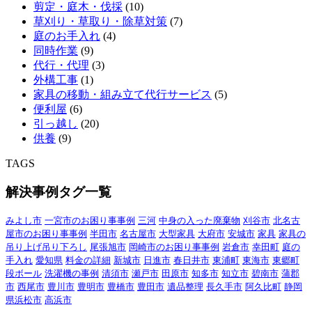
剪定・庭木・伐採
(10)
草刈り・草取り・除草対策
(7)
庭のお手入れ
(4)
同時作業
(9)
代行・代理
(3)
外構工事
(1)
家具の移動・組み立て代行サービス
(5)
便利屋
(6)
引っ越し
(20)
供養
(9)
TAGS
解決事例タグ一覧
みよし市
一宮市のお困り事事例
三河
中身の入った廃棄物
刈谷市
北名古
屋市のお困り事事例
半田市
名古屋市
大型家具
大府市
安城市
家具
家具の
吊り上げ吊り下ろし
尾張旭市
岡崎市のお困り事事例
岩倉市
幸田町
庭の
手入れ
愛知県
料金の詳細
新城市
日進市
春日井市
東浦町
東海市
東郷町
段ボール
洗濯機の事例
清須市
瀬戸市
田原市
知多市
知立市
碧南市
蒲郡
市
西尾市
豊川市
豊明市
豊橋市
豊田市
遺品整理
長久手市
阿久比町
静岡
県浜松市
高浜市