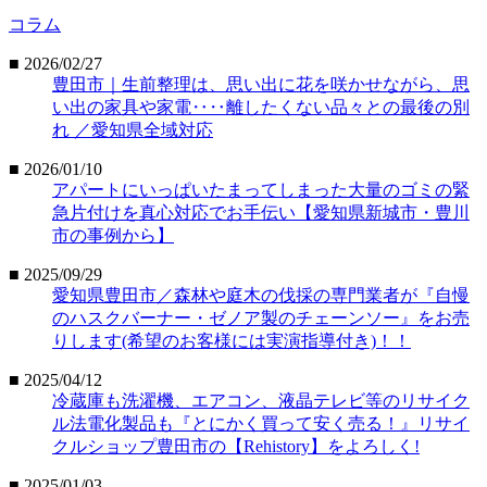
コラム
■ 2026/02/27
豊田市｜生前整理は、思い出に花を咲かせながら、思
い出の家具や家電‥‥離したくない品々との最後の別
れ ／愛知県全域対応
■ 2026/01/10
アパートにいっぱいたまってしまった大量のゴミの緊
急片付けを真心対応でお手伝い【愛知県新城市・豊川
市の事例から】
■ 2025/09/29
愛知県豊田市／森林や庭木の伐採の専門業者が『自慢
のハスクバーナー・ゼノア製のチェーンソー』をお売
りします(希望のお客様には実演指導付き)！！
■ 2025/04/12
冷蔵庫も洗濯機、エアコン、液晶テレビ等のリサイク
ル法電化製品も『とにかく買って安く売る！』リサイ
クルショップ豊田市の【Rehistory】をよろしく!
■ 2025/01/03