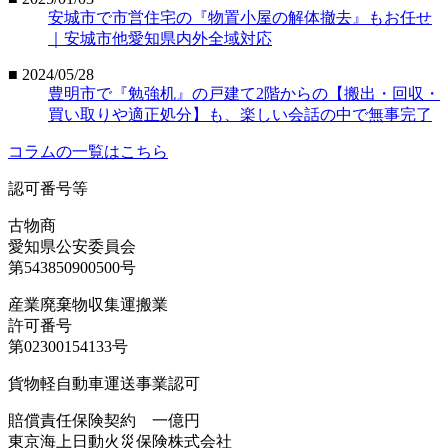
安城市で市営住宅の『物置小屋の解体撤去』もお任せ
｜安城市他愛知県内外全域対応
■ 2024/05/28
豊明市で『勉強机』の戸建て2階からの【搬出・回収・
買い取りや適正処分】も、楽しい会話の中で無事完了
コラムの一覧はこちら
認可番号等
古物商
愛知県公安委員会
第543850900500号
産業廃棄物収集運搬業
許可番号
第02300154133号
貨物軽自動車運送事業認可
賠償責任保険契約 一億円
東京海上日動火災保険株式会社