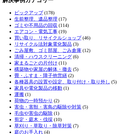
解決事例カテゴリー
ピックアップ
(178)
生前整理、遺品整理
(17)
ゴミや不用品の回収
(114)
エアコン・電気工事
(19)
買い取り、リサイクルショップ
(46)
リサイクル法対象電化製品
(3)
ごみ屋敷、ゴミ部屋、ごみ倉庫
(12)
清掃・ハウスクリーニング
(6)
家まるごとの片付け
(11)
構築物や家屋の解体・撤去
(5)
畳・ふすま・障子他営繕
(2)
各種器具の設置や設定、取り付け・取り外し
(5)
家具や電化製品の移動
(1)
運搬
(1)
荷物の一時預かり
(2)
害虫・害獣・害鳥の駆除や対策
(5)
毛虫や害虫の駆除
(1)
剪定・庭木・伐採
(10)
草刈り・草取り・除草対策
(7)
庭のお手入れ
(4)