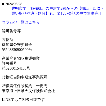
■ 2024/05/28
豊明市で『勉強机』の戸建て2階からの【搬出・回収・
買い取りや適正処分】も、楽しい会話の中で無事完了
コラムの一覧はこちら
認可番号等
古物商
愛知県公安委員会
第543850900500号
産業廃棄物収集運搬業
許可番号
第02300154133号
貨物軽自動車運送事業認可
賠償責任保険契約 一億円
東京海上日動火災保険株式会社
LINEでもご相談可能です