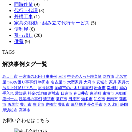
同時作業
(9)
代行・代理
(3)
外構工事
(1)
家具の移動・組み立て代行サービス
(5)
便利屋
(6)
引っ越し
(20)
供養
(9)
TAGS
解決事例タグ一覧
みよし市
一宮市のお困り事事例
三河
中身の入った廃棄物
刈谷市
北名古
屋市のお困り事事例
半田市
名古屋市
大型家具
大府市
安城市
家具
家具の
吊り上げ吊り下ろし
尾張旭市
岡崎市のお困り事事例
岩倉市
幸田町
庭の
手入れ
愛知県
料金の詳細
新城市
日進市
春日井市
東浦町
東海市
東郷町
段ボール
洗濯機の事例
清須市
瀬戸市
田原市
知多市
知立市
碧南市
蒲郡
市
西尾市
豊川市
豊明市
豊橋市
豊田市
遺品整理
長久手市
阿久比町
静岡
県浜松市
高浜市
お問い合わせはこちら