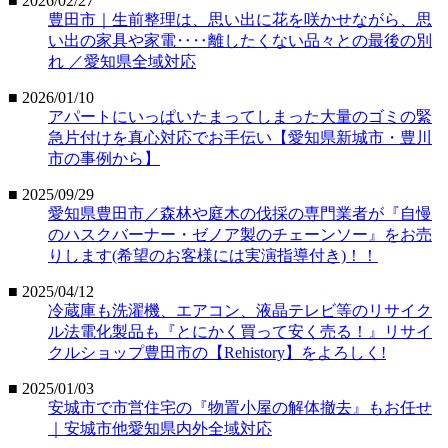
■ 2026/02/27
豊田市｜生前整理は、思い出に花を咲かせながら、思
い出の家具や家電‥‥離したくない品々との最後の別
れ ／愛知県全域対応
■ 2026/01/10
アパートにいっぱいたまってしまった大量のゴミの緊
急片付けを真心対応でお手伝い【愛知県新城市・豊川
市の事例から】
■ 2025/09/29
愛知県豊田市／森林や庭木の伐採の専門業者が『自慢
のハスクバーナー・ゼノア製のチェーンソー』をお売
りします(希望のお客様には実演指導付き)！！
■ 2025/04/12
冷蔵庫も洗濯機、エアコン、液晶テレビ等のリサイク
ル法電化製品も『とにかく買って安く売る！』リサイ
クルショップ豊田市の【Rehistory】をよろしく!
■ 2025/01/03
安城市で市営住宅の『物置小屋の解体撤去』もお任せ
｜安城市他愛知県内外全域対応