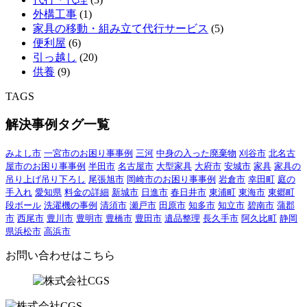
外構工事
(1)
家具の移動・組み立て代行サービス
(5)
便利屋
(6)
引っ越し
(20)
供養
(9)
TAGS
解決事例タグ一覧
みよし市
一宮市のお困り事事例
三河
中身の入った廃棄物
刈谷市
北名古
屋市のお困り事事例
半田市
名古屋市
大型家具
大府市
安城市
家具
家具の
吊り上げ吊り下ろし
尾張旭市
岡崎市のお困り事事例
岩倉市
幸田町
庭の
手入れ
愛知県
料金の詳細
新城市
日進市
春日井市
東浦町
東海市
東郷町
段ボール
洗濯機の事例
清須市
瀬戸市
田原市
知多市
知立市
碧南市
蒲郡
市
西尾市
豊川市
豊明市
豊橋市
豊田市
遺品整理
長久手市
阿久比町
静岡
県浜松市
高浜市
お問い合わせはこちら