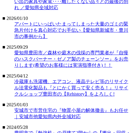
い出の家具や家電‥‥離したくない品々との最後の別
れ ／愛知県全域対応
■ 2026/01/10
アパートにいっぱいたまってしまった大量のゴミの緊
急片付けを真心対応でお手伝い【愛知県新城市・豊川
市の事例から】
■ 2025/09/29
愛知県豊田市／森林や庭木の伐採の専門業者が『自慢
のハスクバーナー・ゼノア製のチェーンソー』をお売
りします(希望のお客様には実演指導付き)！！
■ 2025/04/12
冷蔵庫も洗濯機、エアコン、液晶テレビ等のリサイク
ル法電化製品も『とにかく買って安く売る！』リサイ
クルショップ豊田市の【Rehistory】をよろしく!
■ 2025/01/03
安城市で市営住宅の『物置小屋の解体撤去』もお任せ
｜安城市他愛知県内外全域対応
■ 2024/05/28
豊明市で『勉強机』の戸建て2階からの【搬出・回収・