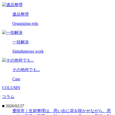
遺品整理
Organizing relic
一括解決
Simultaneous work
その他何でも...
Case
COLUMN
コラム
■ 2026/02/27
豊田市｜生前整理は、思い出に花を咲かせながら、思