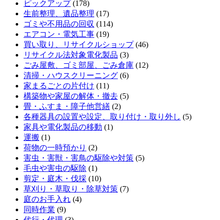
ピックアップ
(178)
生前整理、遺品整理
(17)
ゴミや不用品の回収
(114)
エアコン・電気工事
(19)
買い取り、リサイクルショップ
(46)
リサイクル法対象電化製品
(3)
ごみ屋敷、ゴミ部屋、ごみ倉庫
(12)
清掃・ハウスクリーニング
(6)
家まるごとの片付け
(11)
構築物や家屋の解体・撤去
(5)
畳・ふすま・障子他営繕
(2)
各種器具の設置や設定、取り付け・取り外し
(5)
家具や電化製品の移動
(1)
運搬
(1)
荷物の一時預かり
(2)
害虫・害獣・害鳥の駆除や対策
(5)
毛虫や害虫の駆除
(1)
剪定・庭木・伐採
(10)
草刈り・草取り・除草対策
(7)
庭のお手入れ
(4)
同時作業
(9)
代行・代理
(3)