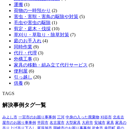
運搬
(1)
荷物の一時預かり
(2)
害虫・害獣・害鳥の駆除や対策
(5)
毛虫や害虫の駆除
(1)
剪定・庭木・伐採
(10)
草刈り・草取り・除草対策
(7)
庭のお手入れ
(4)
同時作業
(9)
代行・代理
(3)
外構工事
(1)
家具の移動・組み立て代行サービス
(5)
便利屋
(6)
引っ越し
(20)
供養
(9)
TAGS
解決事例タグ一覧
みよし市
一宮市のお困り事事例
三河
中身の入った廃棄物
刈谷市
北名古
屋市のお困り事事例
半田市
名古屋市
大型家具
大府市
安城市
家具
家具の
吊り上げ吊り下ろし
尾張旭市
岡崎市のお困り事事例
岩倉市
幸田町
庭の