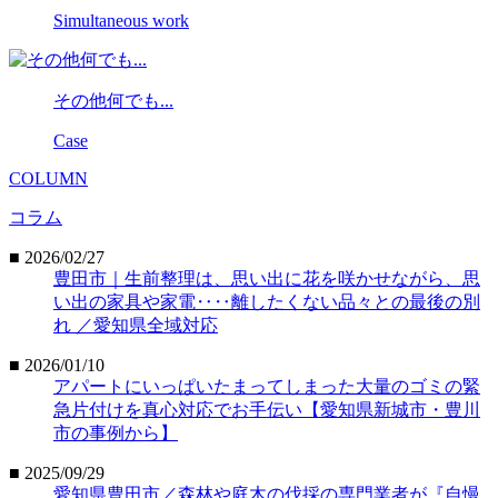
Simultaneous work
その他何でも...
Case
COLUMN
コラム
■ 2026/02/27
豊田市｜生前整理は、思い出に花を咲かせながら、思
い出の家具や家電‥‥離したくない品々との最後の別
れ ／愛知県全域対応
■ 2026/01/10
アパートにいっぱいたまってしまった大量のゴミの緊
急片付けを真心対応でお手伝い【愛知県新城市・豊川
市の事例から】
■ 2025/09/29
愛知県豊田市／森林や庭木の伐採の専門業者が『自慢