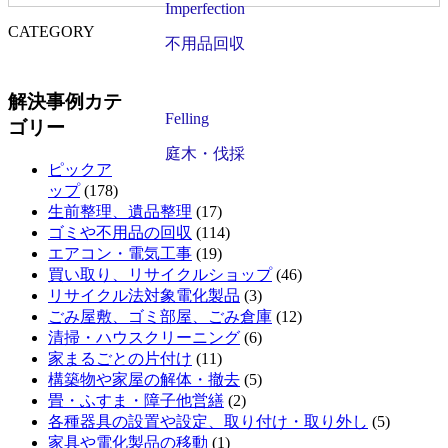
Imperfection
CATEGORY
不用品回収
解決事例カテ
Felling
ゴリー
庭木・伐採
ピックア
ップ
(178)
生前整理、遺品整理
(17)
ゴミや不用品の回収
(114)
エアコン・電気工事
(19)
買い取り、リサイクルショップ
(46)
リサイクル法対象電化製品
(3)
ごみ屋敷、ゴミ部屋、ごみ倉庫
(12)
清掃・ハウスクリーニング
(6)
家まるごとの片付け
(11)
構築物や家屋の解体・撤去
(5)
畳・ふすま・障子他営繕
(2)
各種器具の設置や設定、取り付け・取り外し
(5)
家具や電化製品の移動
(1)