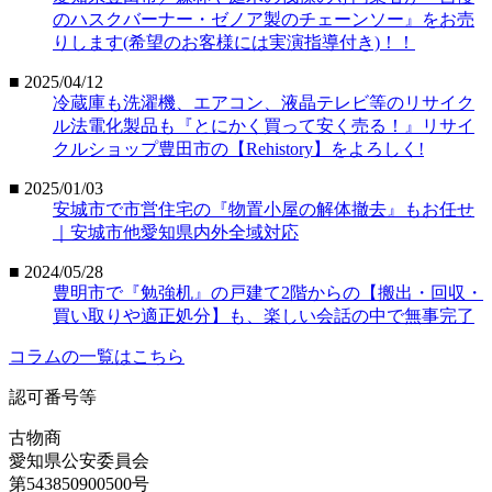
のハスクバーナー・ゼノア製のチェーンソー』をお売
りします(希望のお客様には実演指導付き)！！
■ 2025/04/12
冷蔵庫も洗濯機、エアコン、液晶テレビ等のリサイク
ル法電化製品も『とにかく買って安く売る！』リサイ
クルショップ豊田市の【Rehistory】をよろしく!
■ 2025/01/03
安城市で市営住宅の『物置小屋の解体撤去』もお任せ
｜安城市他愛知県内外全域対応
■ 2024/05/28
豊明市で『勉強机』の戸建て2階からの【搬出・回収・
買い取りや適正処分】も、楽しい会話の中で無事完了
コラムの一覧はこちら
認可番号等
古物商
愛知県公安委員会
第543850900500号