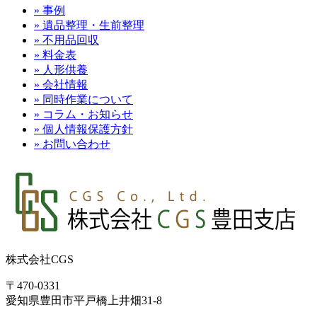
» 事例
» 遺品整理・生前整理
» 不用品回収
» 料金表
» 人形供養
» 会社情報
» 同時作業について
» コラム・お知らせ
» 個人情報保護方針
» お問い合わせ
株式会社CGS
〒470-0331
愛知県豊田市平戸橋上井畑31-8