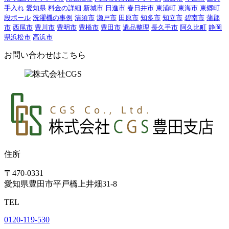
手入れ
愛知県
料金の詳細
新城市
日進市
春日井市
東浦町
東海市
東郷町
段ボール
洗濯機の事例
清須市
瀬戸市
田原市
知多市
知立市
碧南市
蒲郡
市
西尾市
豊川市
豊明市
豊橋市
豊田市
遺品整理
長久手市
阿久比町
静岡
県浜松市
高浜市
お問い合わせはこちら
住所
〒470-0331
愛知県豊田市平戸橋上井畑31-8
TEL
0120-119-530