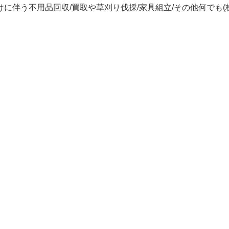
に伴う不用品回収/買取や草刈り伐採/家具組立/その他何でも(