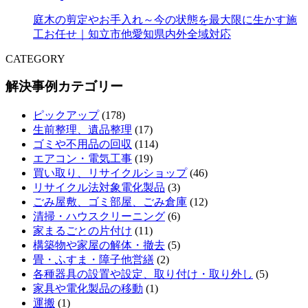
庭木の剪定やお手入れ～今の状態を最大限に生かす施
工お任せ｜知立市他愛知県内外全域対応
CATEGORY
解決事例カテゴリー
ピックアップ
(178)
生前整理、遺品整理
(17)
ゴミや不用品の回収
(114)
エアコン・電気工事
(19)
買い取り、リサイクルショップ
(46)
リサイクル法対象電化製品
(3)
ごみ屋敷、ゴミ部屋、ごみ倉庫
(12)
清掃・ハウスクリーニング
(6)
家まるごとの片付け
(11)
構築物や家屋の解体・撤去
(5)
畳・ふすま・障子他営繕
(2)
各種器具の設置や設定、取り付け・取り外し
(5)
家具や電化製品の移動
(1)
運搬
(1)