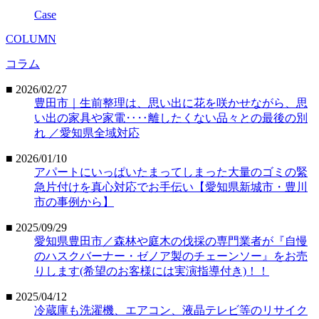
Case
COLUMN
コラム
■ 2026/02/27
豊田市｜生前整理は、思い出に花を咲かせながら、思
い出の家具や家電‥‥離したくない品々との最後の別
れ ／愛知県全域対応
■ 2026/01/10
アパートにいっぱいたまってしまった大量のゴミの緊
急片付けを真心対応でお手伝い【愛知県新城市・豊川
市の事例から】
■ 2025/09/29
愛知県豊田市／森林や庭木の伐採の専門業者が『自慢
のハスクバーナー・ゼノア製のチェーンソー』をお売
りします(希望のお客様には実演指導付き)！！
■ 2025/04/12
冷蔵庫も洗濯機、エアコン、液晶テレビ等のリサイク