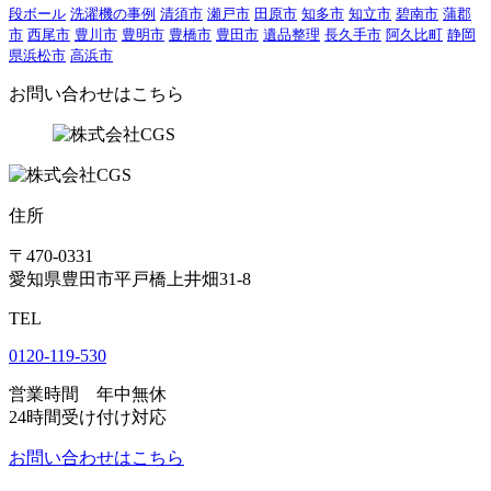
段ボール
洗濯機の事例
清須市
瀬戸市
田原市
知多市
知立市
碧南市
蒲郡
市
西尾市
豊川市
豊明市
豊橋市
豊田市
遺品整理
長久手市
阿久比町
静岡
県浜松市
高浜市
お問い合わせはこちら
住所
〒470-0331
愛知県豊田市平戸橋上井畑31-8
TEL
0120-119-530
営業時間 年中無休
24時間受け付け対応
お問い合わせはこちら