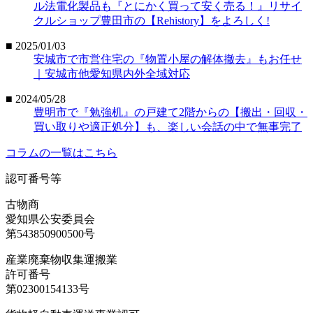
ル法電化製品も『とにかく買って安く売る！』リサイ
クルショップ豊田市の【Rehistory】をよろしく!
■ 2025/01/03
安城市で市営住宅の『物置小屋の解体撤去』もお任せ
｜安城市他愛知県内外全域対応
■ 2024/05/28
豊明市で『勉強机』の戸建て2階からの【搬出・回収・
買い取りや適正処分】も、楽しい会話の中で無事完了
コラムの一覧はこちら
認可番号等
古物商
愛知県公安委員会
第543850900500号
産業廃棄物収集運搬業
許可番号
第02300154133号