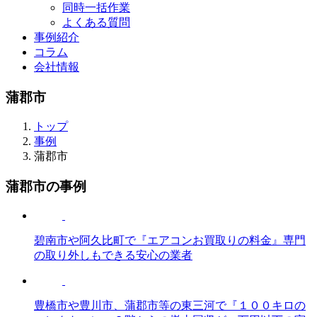
同時一括作業
よくある質問
事例紹介
コラム
会社情報
蒲郡市
トップ
事例
蒲郡市
蒲郡市の事例
碧南市や阿久比町で『エアコンお買取りの料金』専門
の取り外しもできる安心の業者
豊橋市や豊川市、蒲郡市等の東三河で『１００キロの