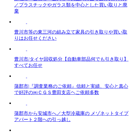
／プラスチックやガラス類を中心とした買い取りと廃
棄
豊川市等の東三河の組み立て家具の引き取りや買い取
りはお任せください
豊川市/タイヤ回収処分【自動車部品何でも引き取り】
すべてお任せ
蒲郡市|『調査業務のご依頼』信頼と実績、安心と真心
で好評の㈱ＣＧＳ豊田支店ヘご依頼多数
蒲郡市から安城市へ／大型冷蔵庫の メゾネットタイプ
アパート２階への引っ越し