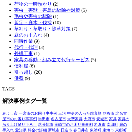
荷物の一時預かり
(2)
害虫・害獣・害鳥の駆除や対策
(5)
毛虫や害虫の駆除
(1)
剪定・庭木・伐採
(10)
草刈り・草取り・除草対策
(7)
庭のお手入れ
(4)
同時作業
(9)
代行・代理
(3)
外構工事
(1)
家具の移動・組み立て代行サービス
(5)
便利屋
(6)
引っ越し
(20)
供養
(9)
TAGS
解決事例タグ一覧
みよし市
一宮市のお困り事事例
三河
中身の入った廃棄物
刈谷市
北名古
屋市のお困り事事例
半田市
名古屋市
大型家具
大府市
安城市
家具
家具の
吊り上げ吊り下ろし
尾張旭市
岡崎市のお困り事事例
岩倉市
幸田町
庭の
手入れ
愛知県
料金の詳細
新城市
日進市
春日井市
東浦町
東海市
東郷町