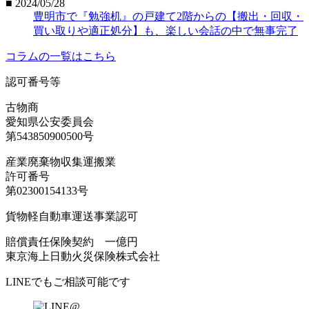
■ 2024/05/28
豊明市で『勉強机』の戸建て2階からの【搬出・回収・
買い取りや適正処分】も、楽しい会話の中で無事完了
コラムの一覧はこちら
認可番号等
古物商
愛知県公安委員会
第543850900500号
産業廃棄物収集運搬業
許可番号
第02300154133号
貨物軽自動車運送事業認可
賠償責任保険契約 一億円
東京海上日動火災保険株式会社
LINEでもご相談可能です