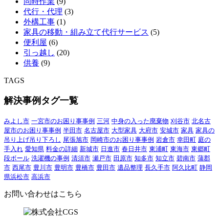
同時作業
(9)
代行・代理
(3)
外構工事
(1)
家具の移動・組み立て代行サービス
(5)
便利屋
(6)
引っ越し
(20)
供養
(9)
TAGS
解決事例タグ一覧
みよし市
一宮市のお困り事事例
三河
中身の入った廃棄物
刈谷市
北名古
屋市のお困り事事例
半田市
名古屋市
大型家具
大府市
安城市
家具
家具の
吊り上げ吊り下ろし
尾張旭市
岡崎市のお困り事事例
岩倉市
幸田町
庭の
手入れ
愛知県
料金の詳細
新城市
日進市
春日井市
東浦町
東海市
東郷町
段ボール
洗濯機の事例
清須市
瀬戸市
田原市
知多市
知立市
碧南市
蒲郡
市
西尾市
豊川市
豊明市
豊橋市
豊田市
遺品整理
長久手市
阿久比町
静岡
県浜松市
高浜市
お問い合わせはこちら