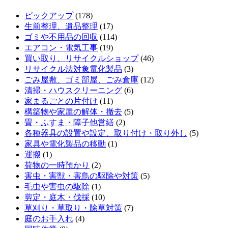
ピックアップ
(178)
生前整理、遺品整理
(17)
ゴミや不用品の回収
(114)
エアコン・電気工事
(19)
買い取り、リサイクルショップ
(46)
リサイクル法対象電化製品
(3)
ごみ屋敷、ゴミ部屋、ごみ倉庫
(12)
清掃・ハウスクリーニング
(6)
家まるごとの片付け
(11)
構築物や家屋の解体・撤去
(5)
畳・ふすま・障子他営繕
(2)
各種器具の設置や設定、取り付け・取り外し
(5)
家具や電化製品の移動
(1)
運搬
(1)
荷物の一時預かり
(2)
害虫・害獣・害鳥の駆除や対策
(5)
毛虫や害虫の駆除
(1)
剪定・庭木・伐採
(10)
草刈り・草取り・除草対策
(7)
庭のお手入れ
(4)