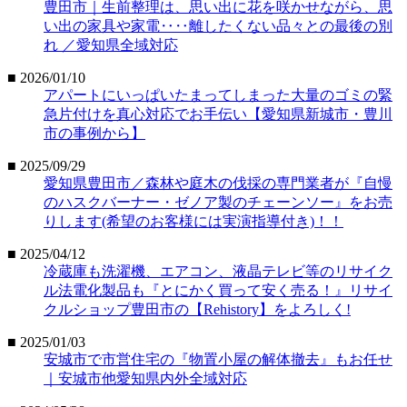
豊田市｜生前整理は、思い出に花を咲かせながら、思
い出の家具や家電‥‥離したくない品々との最後の別
れ ／愛知県全域対応
■ 2026/01/10
アパートにいっぱいたまってしまった大量のゴミの緊
急片付けを真心対応でお手伝い【愛知県新城市・豊川
市の事例から】
■ 2025/09/29
愛知県豊田市／森林や庭木の伐採の専門業者が『自慢
のハスクバーナー・ゼノア製のチェーンソー』をお売
りします(希望のお客様には実演指導付き)！！
■ 2025/04/12
冷蔵庫も洗濯機、エアコン、液晶テレビ等のリサイク
ル法電化製品も『とにかく買って安く売る！』リサイ
クルショップ豊田市の【Rehistory】をよろしく!
■ 2025/01/03
安城市で市営住宅の『物置小屋の解体撤去』もお任せ
｜安城市他愛知県内外全域対応