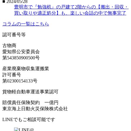
■ 2024/05/28
豊明市で『勉強机』の戸建て2階からの【搬出・回収・
買い取りや適正処分】も、楽しい会話の中で無事完了
コラムの一覧はこちら
認可番号等
古物商
愛知県公安委員会
第543850900500号
産業廃棄物収集運搬業
許可番号
第02300154133号
貨物軽自動車運送事業認可
賠償責任保険契約 一億円
東京海上日動火災保険株式会社
LINEでもご相談可能です