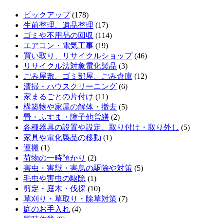
ピックアップ
(178)
生前整理、遺品整理
(17)
ゴミや不用品の回収
(114)
エアコン・電気工事
(19)
買い取り、リサイクルショップ
(46)
リサイクル法対象電化製品
(3)
ごみ屋敷、ゴミ部屋、ごみ倉庫
(12)
清掃・ハウスクリーニング
(6)
家まるごとの片付け
(11)
構築物や家屋の解体・撤去
(5)
畳・ふすま・障子他営繕
(2)
各種器具の設置や設定、取り付け・取り外し
(5)
家具や電化製品の移動
(1)
運搬
(1)
荷物の一時預かり
(2)
害虫・害獣・害鳥の駆除や対策
(5)
毛虫や害虫の駆除
(1)
剪定・庭木・伐採
(10)
草刈り・草取り・除草対策
(7)
庭のお手入れ
(4)