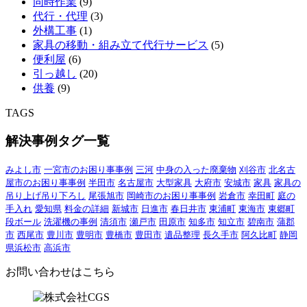
同時作業
(9)
代行・代理
(3)
外構工事
(1)
家具の移動・組み立て代行サービス
(5)
便利屋
(6)
引っ越し
(20)
供養
(9)
TAGS
解決事例タグ一覧
みよし市
一宮市のお困り事事例
三河
中身の入った廃棄物
刈谷市
北名古
屋市のお困り事事例
半田市
名古屋市
大型家具
大府市
安城市
家具
家具の
吊り上げ吊り下ろし
尾張旭市
岡崎市のお困り事事例
岩倉市
幸田町
庭の
手入れ
愛知県
料金の詳細
新城市
日進市
春日井市
東浦町
東海市
東郷町
段ボール
洗濯機の事例
清須市
瀬戸市
田原市
知多市
知立市
碧南市
蒲郡
市
西尾市
豊川市
豊明市
豊橋市
豊田市
遺品整理
長久手市
阿久比町
静岡
県浜松市
高浜市
お問い合わせはこちら