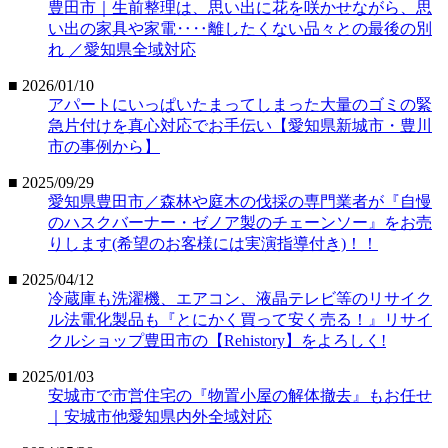
豊田市｜生前整理は、思い出に花を咲かせながら、思
い出の家具や家電‥‥離したくない品々との最後の別
れ ／愛知県全域対応
■ 2026/01/10
アパートにいっぱいたまってしまった大量のゴミの緊
急片付けを真心対応でお手伝い【愛知県新城市・豊川
市の事例から】
■ 2025/09/29
愛知県豊田市／森林や庭木の伐採の専門業者が『自慢
のハスクバーナー・ゼノア製のチェーンソー』をお売
りします(希望のお客様には実演指導付き)！！
■ 2025/04/12
冷蔵庫も洗濯機、エアコン、液晶テレビ等のリサイク
ル法電化製品も『とにかく買って安く売る！』リサイ
クルショップ豊田市の【Rehistory】をよろしく!
■ 2025/01/03
安城市で市営住宅の『物置小屋の解体撤去』もお任せ
｜安城市他愛知県内外全域対応