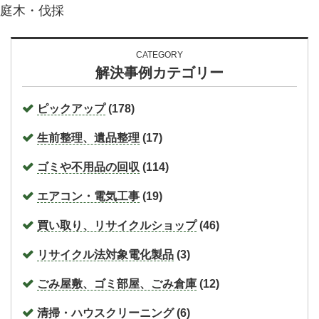
庭木・伐採
CATEGORY
解決事例カテゴリー
ピックアップ
(178)
生前整理、遺品整理
(17)
ゴミや不用品の回収
(114)
エアコン・電気工事
(19)
買い取り、リサイクルショップ
(46)
リサイクル法対象電化製品
(3)
ごみ屋敷、ゴミ部屋、ごみ倉庫
(12)
清掃・ハウスクリーニング
(6)