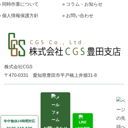
» 同時作業について
» コラム・お知らせ
» 個人情報保護方針
» お問い合わせ
株式会社CGS
〒470-0331
愛知県豊田市平戸橋上井畑31-8
会社概要 >
お問い合わせ>
Copyright (C) 株式会社CGS豊田店. All Rights Reserved.
年中無休24時間対応