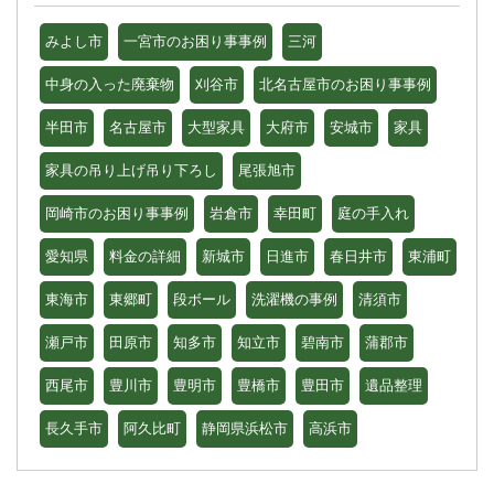
みよし市
一宮市のお困り事事例
三河
中身の入った廃棄物
刈谷市
北名古屋市のお困り事事例
半田市
名古屋市
大型家具
大府市
安城市
家具
家具の吊り上げ吊り下ろし
尾張旭市
岡崎市のお困り事事例
岩倉市
幸田町
庭の手入れ
愛知県
料金の詳細
新城市
日進市
春日井市
東浦町
東海市
東郷町
段ボール
洗濯機の事例
清須市
瀬戸市
田原市
知多市
知立市
碧南市
蒲郡市
西尾市
豊川市
豊明市
豊橋市
豊田市
遺品整理
長久手市
阿久比町
静岡県浜松市
高浜市