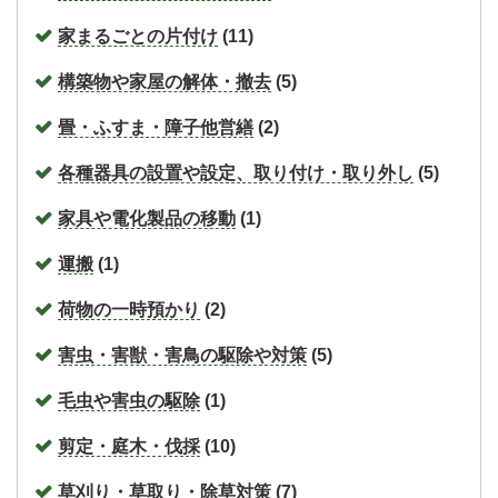
家まるごとの片付け
(11)
構築物や家屋の解体・撤去
(5)
畳・ふすま・障子他営繕
(2)
各種器具の設置や設定、取り付け・取り外し
(5)
家具や電化製品の移動
(1)
運搬
(1)
荷物の一時預かり
(2)
害虫・害獣・害鳥の駆除や対策
(5)
毛虫や害虫の駆除
(1)
剪定・庭木・伐採
(10)
草刈り・草取り・除草対策
(7)