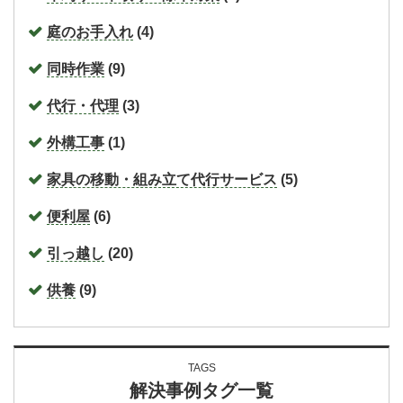
庭のお手入れ
(4)
同時作業
(9)
代行・代理
(3)
外構工事
(1)
家具の移動・組み立て代行サービス
(5)
便利屋
(6)
引っ越し
(20)
供養
(9)
TAGS
解決事例タグ一覧