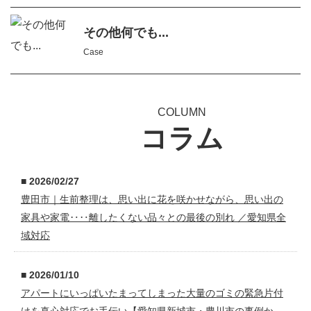
その他何でも...
Case
COLUMN
コラム
■ 2026/02/27
豊田市｜生前整理は、思い出に花を咲かせながら、思い出の
家具や家電‥‥離したくない品々との最後の別れ ／愛知県全
域対応
■ 2026/01/10
アパートにいっぱいたまってしまった大量のゴミの緊急片付
けを真心対応でお手伝い【愛知県新城市・豊川市の事例か