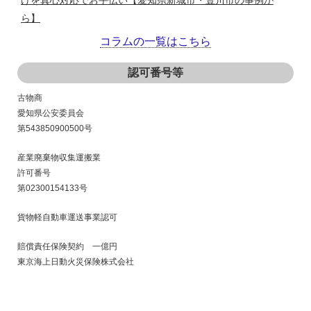
ら】
コラムの一覧はこちら
■ 2025/09/29
認可番号等
愛知県豊田市／森林や庭木の伐採の専門業者が『自慢のハス
クバーナー・ゼノア製のチェーンソー』をお売りします(希望
古物商
のお客様には実演指導付き)！！
愛知県公安委員会
第543850900500号
■ 2025/04/12
産業廃棄物収集運搬業
冷蔵庫も洗濯機、エアコン、液晶テレビ等のリサイクル法電
許可番号
化製品も『とにかく買って安く売る！』リサイクルショップ
第02300154133号
豊田市の【Rehistory】をよろしく!
貨物軽自動車運送事業認可
■ 2025/01/03
賠償責任保険契約 一億円
東京海上日動火災保険株式会社
安城市で市営住宅の『物置小屋の解体撤去』もお任せ｜安城
市他愛知県内外全域対応