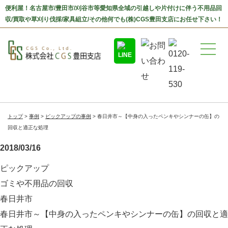
便利屋！名古屋市/豊田市/刈谷市等愛知県全域の引越しや片付けに伴う不用品回
収/買取や草刈り伐採/家具組立/その他何でも(株)CGS豊田支店にお任せ下さい！
トップ
事例
ピックアップの事例
春日井市～【中身の入ったペンキやシンナーの缶】の
回収と適正な処理
2018/03/16
ピックアップ
ゴミや不用品の回収
春日井市
春日井市～【中身の入ったペンキやシンナーの缶】の回収と適