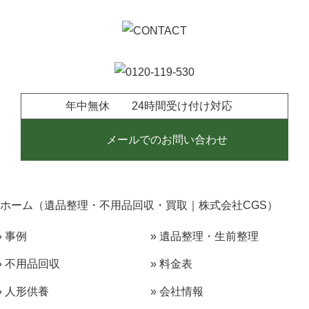
■ 2024/05/28
豊明市で『勉強机』の戸建て2階からの【搬出・回収・買い取
りや適正処分】も、楽しい会話の中で無事完了
年中無休 24時間受け付け対応
メールでのお問い合わせ
ホーム（遺品整理・不用品回収・買取｜株式会社CGS）
» 事例
» 遺品整理・生前整理
» 不用品回収
» 料金表
» 人形供養
» 会社情報