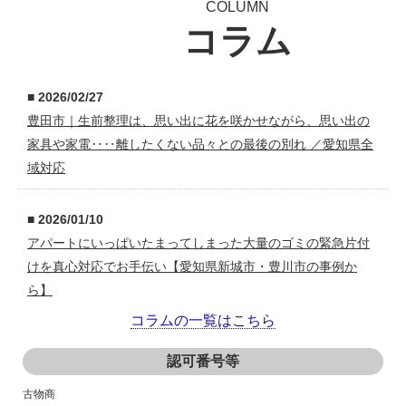
COLUMN
コラム
■ 2026/02/27
豊田市｜生前整理は、思い出に花を咲かせながら、思い出の
家具や家電‥‥離したくない品々との最後の別れ ／愛知県全
域対応
■ 2026/01/10
アパートにいっぱいたまってしまった大量のゴミの緊急片付
けを真心対応でお手伝い【愛知県新城市・豊川市の事例か
ら】
コラムの一覧はこちら
■ 2025/09/29
認可番号等
愛知県豊田市／森林や庭木の伐採の専門業者が『自慢のハス
クバーナー・ゼノア製のチェーンソー』をお売りします(希望
古物商