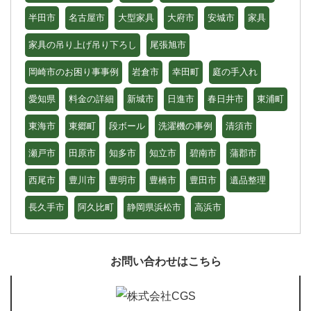
半田市
名古屋市
大型家具
大府市
安城市
家具
家具の吊り上げ吊り下ろし
尾張旭市
岡崎市のお困り事事例
岩倉市
幸田町
庭の手入れ
愛知県
料金の詳細
新城市
日進市
春日井市
東浦町
東海市
東郷町
段ボール
洗濯機の事例
清須市
瀬戸市
田原市
知多市
知立市
碧南市
蒲郡市
西尾市
豊川市
豊明市
豊橋市
豊田市
遺品整理
長久手市
阿久比町
静岡県浜松市
高浜市
お問い合わせはこちら