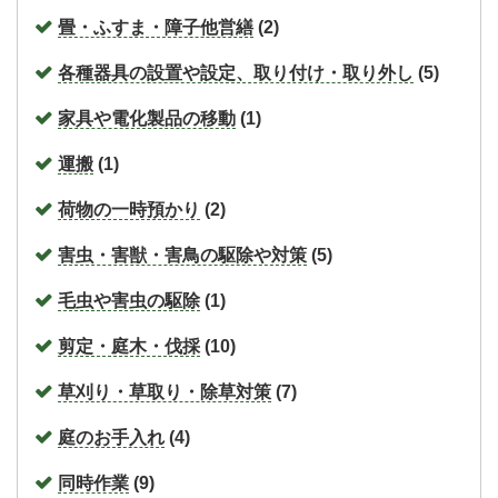
畳・ふすま・障子他営繕
(2)
各種器具の設置や設定、取り付け・取り外し
(5)
家具や電化製品の移動
(1)
運搬
(1)
荷物の一時預かり
(2)
害虫・害獣・害鳥の駆除や対策
(5)
毛虫や害虫の駆除
(1)
剪定・庭木・伐採
(10)
草刈り・草取り・除草対策
(7)
庭のお手入れ
(4)
同時作業
(9)