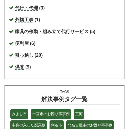
代行・代理
(3)
外構工事
(1)
家具の移動・組み立て代行サービス
(5)
便利屋
(6)
引っ越し
(20)
供養
(9)
TAGS
解決事例タグ一覧
みよし市
一宮市のお困り事事例
三河
中身の入った廃棄物
刈谷市
北名古屋市のお困り事事例