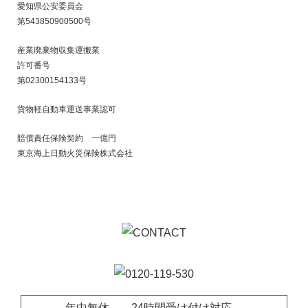
のお客様には実演指導付き)！！
愛知県公安委員会
第543850900500号
■ 2025/04/12
産業廃棄物収集運搬業
冷蔵庫も洗濯機、エアコン、液晶テレビ等のリサイクル法電
許可番号
化製品も『とにかく買って安く売る！』リサイクルショップ
第02300154133号
豊田市の【Rehistory】をよろしく!
貨物軽自動車運送事業認可
■ 2025/01/03
賠償責任保険契約 一億円
東京海上日動火災保険株式会社
安城市で市営住宅の『物置小屋の解体撤去』もお任せ｜安城
市他愛知県内外全域対応
■ 2024/05/28
豊明市で『勉強机』の戸建て2階からの【搬出・回収・買い取
りや適正処分】も、楽しい会話の中で無事完了
年中無休 24時間受け付け対応