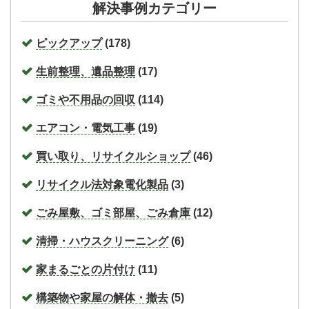
解決事例カテゴリー
ピックアップ
(178)
生前整理、遺品整理
(17)
ゴミや不用品の回収
(114)
エアコン・電気工事
(19)
買い取り、リサイクルショップ
(46)
リサイクル法対象電化製品
(3)
ごみ屋敷、ゴミ部屋、ごみ倉庫
(12)
清掃・ハウスクリーニング
(6)
家まるごとの片付け
(11)
構築物や家屋の解体・撤去
(5)