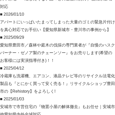
対応
■ 2026/01/10
アパートにいっぱいたまってしまった大量のゴミの緊急片付け
を真心対応でお手伝い【愛知県新城市・豊川市の事例から】
■ 2025/09/29
愛知県豊田市／森林や庭木の伐採の専門業者が『自慢のハスク
バーナー・ゼノア製のチェーンソー』をお売りします(希望の
お客様には実演指導付き)！！
■ 2025/04/12
冷蔵庫も洗濯機、エアコン、液晶テレビ等のリサイクル法電化
製品も『とにかく買って安く売る！』リサイクルショップ豊田
市の【Rehistory】をよろしく!
■ 2025/01/03
安城市で市営住宅の『物置小屋の解体撤去』もお任せ｜安城市
他愛知県内外全域対応