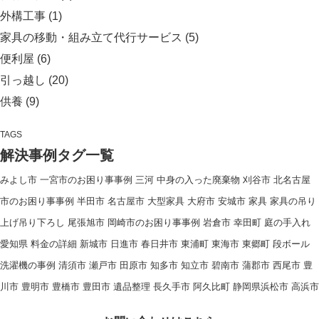
外構工事
(1)
家具の移動・組み立て代行サービス
(5)
便利屋
(6)
引っ越し
(20)
供養
(9)
TAGS
解決事例タグ一覧
みよし市
一宮市のお困り事事例
三河
中身の入った廃棄物
刈谷市
北名古屋
市のお困り事事例
半田市
名古屋市
大型家具
大府市
安城市
家具
家具の吊り
上げ吊り下ろし
尾張旭市
岡崎市のお困り事事例
岩倉市
幸田町
庭の手入れ
愛知県
料金の詳細
新城市
日進市
春日井市
東浦町
東海市
東郷町
段ボール
洗濯機の事例
清須市
瀬戸市
田原市
知多市
知立市
碧南市
蒲郡市
西尾市
豊
川市
豊明市
豊橋市
豊田市
遺品整理
長久手市
阿久比町
静岡県浜松市
高浜市