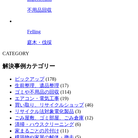
不用品回収
Felling
庭木・伐採
CATEGORY
解決事例カテゴリー
ピックアップ
(178)
生前整理、遺品整理
(17)
ゴミや不用品の回収
(114)
エアコン・電気工事
(19)
買い取り、リサイクルショップ
(46)
リサイクル法対象電化製品
(3)
ごみ屋敷、ゴミ部屋、ごみ倉庫
(12)
清掃・ハウスクリーニング
(6)
家まるごとの片付け
(11)
構築物や家屋の解体・撤去
(5)