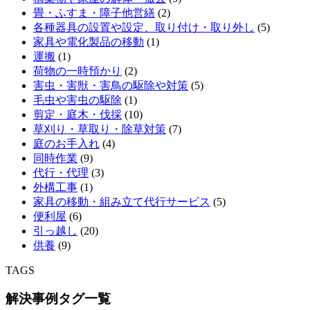
畳・ふすま・障子他営繕
(2)
各種器具の設置や設定、取り付け・取り外し
(5)
家具や電化製品の移動
(1)
運搬
(1)
荷物の一時預かり
(2)
害虫・害獣・害鳥の駆除や対策
(5)
毛虫や害虫の駆除
(1)
剪定・庭木・伐採
(10)
草刈り・草取り・除草対策
(7)
庭のお手入れ
(4)
同時作業
(9)
代行・代理
(3)
外構工事
(1)
家具の移動・組み立て代行サービス
(5)
便利屋
(6)
引っ越し
(20)
供養
(9)
TAGS
解決事例タグ一覧