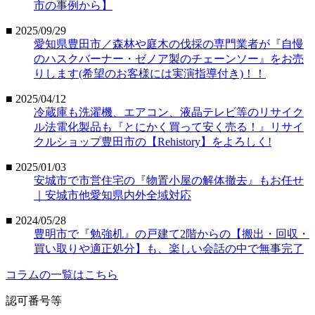
市の事例から】
■ 2025/09/29
愛知県豊田市／森林や庭木の伐採の専門業者が『自慢
のハスクバーナー・ゼノア製のチェーンソー』をお売
りします(希望のお客様には実演指導付き)！！
■ 2025/04/12
冷蔵庫も洗濯機、エアコン、液晶テレビ等のリサイク
ル法電化製品も『とにかく買って安く売る！』リサイ
クルショップ豊田市の【Rehistory】をよろしく!
■ 2025/01/03
安城市で市営住宅の『物置小屋の解体撤去』もお任せ
｜安城市他愛知県内外全域対応
■ 2024/05/28
豊明市で『勉強机』の戸建て2階からの【搬出・回収・
買い取りや適正処分】も、楽しい会話の中で無事完了
コラムの一覧はこちら
認可番号等