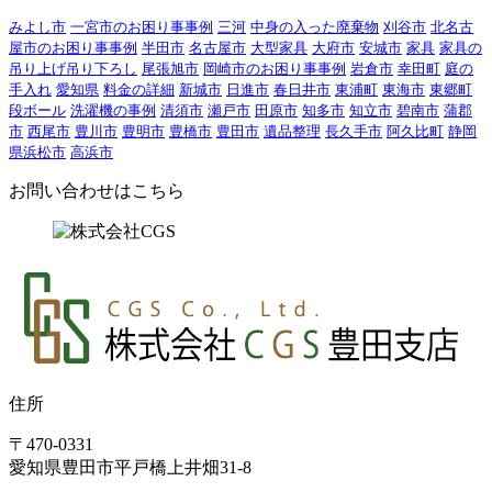
みよし市
一宮市のお困り事事例
三河
中身の入った廃棄物
刈谷市
北名古
屋市のお困り事事例
半田市
名古屋市
大型家具
大府市
安城市
家具
家具の
吊り上げ吊り下ろし
尾張旭市
岡崎市のお困り事事例
岩倉市
幸田町
庭の
手入れ
愛知県
料金の詳細
新城市
日進市
春日井市
東浦町
東海市
東郷町
段ボール
洗濯機の事例
清須市
瀬戸市
田原市
知多市
知立市
碧南市
蒲郡
市
西尾市
豊川市
豊明市
豊橋市
豊田市
遺品整理
長久手市
阿久比町
静岡
県浜松市
高浜市
お問い合わせはこちら
住所
〒470-0331
愛知県豊田市平戸橋上井畑31-8