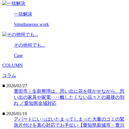
一括解決
Simultaneous work
その他何でも...
Case
COLUMN
コラム
■ 2026/02/27
豊田市｜生前整理は、思い出に花を咲かせながら、思
い出の家具や家電‥‥離したくない品々との最後の別
れ ／愛知県全域対応
■ 2026/01/10
アパートにいっぱいたまってしまった大量のゴミの緊
急片付けを真心対応でお手伝い【愛知県新城市・豊川