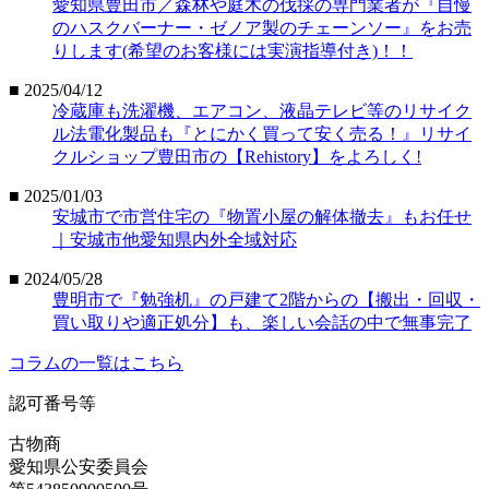
愛知県豊田市／森林や庭木の伐採の専門業者が『自慢
のハスクバーナー・ゼノア製のチェーンソー』をお売
りします(希望のお客様には実演指導付き)！！
■ 2025/04/12
冷蔵庫も洗濯機、エアコン、液晶テレビ等のリサイク
ル法電化製品も『とにかく買って安く売る！』リサイ
クルショップ豊田市の【Rehistory】をよろしく!
■ 2025/01/03
安城市で市営住宅の『物置小屋の解体撤去』もお任せ
｜安城市他愛知県内外全域対応
■ 2024/05/28
豊明市で『勉強机』の戸建て2階からの【搬出・回収・
買い取りや適正処分】も、楽しい会話の中で無事完了
コラムの一覧はこちら
認可番号等
古物商
愛知県公安委員会