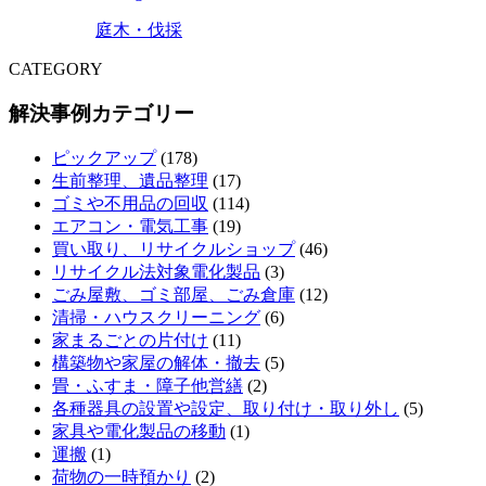
庭木・伐採
CATEGORY
解決事例カテゴリー
ピックアップ
(178)
生前整理、遺品整理
(17)
ゴミや不用品の回収
(114)
エアコン・電気工事
(19)
買い取り、リサイクルショップ
(46)
リサイクル法対象電化製品
(3)
ごみ屋敷、ゴミ部屋、ごみ倉庫
(12)
清掃・ハウスクリーニング
(6)
家まるごとの片付け
(11)
構築物や家屋の解体・撤去
(5)
畳・ふすま・障子他営繕
(2)
各種器具の設置や設定、取り付け・取り外し
(5)
家具や電化製品の移動
(1)
運搬
(1)
荷物の一時預かり
(2)