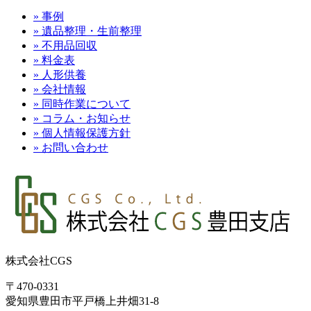
» 事例
» 遺品整理・生前整理
» 不用品回収
» 料金表
» 人形供養
» 会社情報
» 同時作業について
» コラム・お知らせ
» 個人情報保護方針
» お問い合わせ
株式会社CGS
〒470-0331
愛知県豊田市平戸橋上井畑31-8