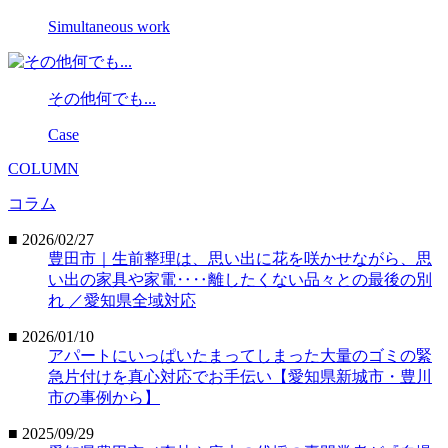
Simultaneous work
その他何でも...
Case
COLUMN
コラム
■ 2026/02/27
豊田市｜生前整理は、思い出に花を咲かせながら、思
い出の家具や家電‥‥離したくない品々との最後の別
れ ／愛知県全域対応
■ 2026/01/10
アパートにいっぱいたまってしまった大量のゴミの緊
急片付けを真心対応でお手伝い【愛知県新城市・豊川
市の事例から】
■ 2025/09/29