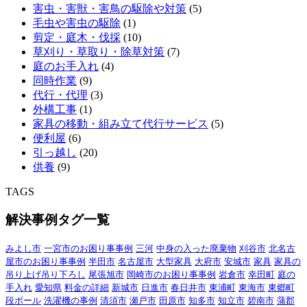
害虫・害獣・害鳥の駆除や対策
(5)
毛虫や害虫の駆除
(1)
剪定・庭木・伐採
(10)
草刈り・草取り・除草対策
(7)
庭のお手入れ
(4)
同時作業
(9)
代行・代理
(3)
外構工事
(1)
家具の移動・組み立て代行サービス
(5)
便利屋
(6)
引っ越し
(20)
供養
(9)
TAGS
解決事例タグ一覧
みよし市
一宮市のお困り事事例
三河
中身の入った廃棄物
刈谷市
北名古
屋市のお困り事事例
半田市
名古屋市
大型家具
大府市
安城市
家具
家具の
吊り上げ吊り下ろし
尾張旭市
岡崎市のお困り事事例
岩倉市
幸田町
庭の
手入れ
愛知県
料金の詳細
新城市
日進市
春日井市
東浦町
東海市
東郷町
段ボール
洗濯機の事例
清須市
瀬戸市
田原市
知多市
知立市
碧南市
蒲郡