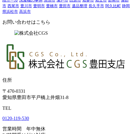
段ボール
洗濯機の事例
清須市
瀬戸市
田原市
知多市
知立市
碧南市
蒲郡
市
西尾市
豊川市
豊明市
豊橋市
豊田市
遺品整理
長久手市
阿久比町
静岡
県浜松市
高浜市
お問い合わせはこちら
住所
〒470-0331
愛知県豊田市平戸橋上井畑31-8
TEL
0120-119-530
営業時間 年中無休