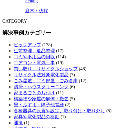
Felling
庭木・伐採
CATEGORY
解決事例カテゴリー
ピックアップ
(178)
生前整理、遺品整理
(17)
ゴミや不用品の回収
(114)
エアコン・電気工事
(19)
買い取り、リサイクルショップ
(46)
リサイクル法対象電化製品
(3)
ごみ屋敷、ゴミ部屋、ごみ倉庫
(12)
清掃・ハウスクリーニング
(6)
家まるごとの片付け
(11)
構築物や家屋の解体・撤去
(5)
畳・ふすま・障子他営繕
(2)
各種器具の設置や設定、取り付け・取り外し
(5)
家具や電化製品の移動
(1)
運搬
(1)