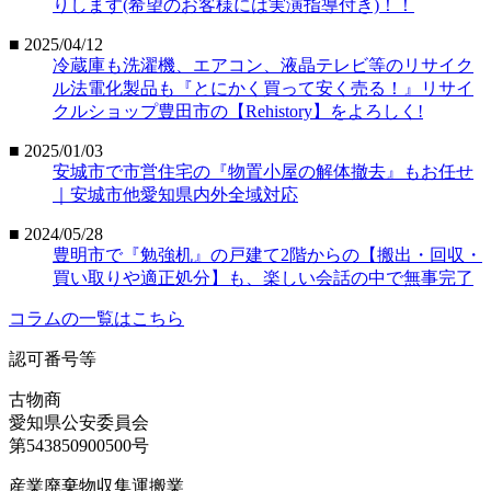
りします(希望のお客様には実演指導付き)！！
■ 2025/04/12
冷蔵庫も洗濯機、エアコン、液晶テレビ等のリサイク
ル法電化製品も『とにかく買って安く売る！』リサイ
クルショップ豊田市の【Rehistory】をよろしく!
■ 2025/01/03
安城市で市営住宅の『物置小屋の解体撤去』もお任せ
｜安城市他愛知県内外全域対応
■ 2024/05/28
豊明市で『勉強机』の戸建て2階からの【搬出・回収・
買い取りや適正処分】も、楽しい会話の中で無事完了
コラムの一覧はこちら
認可番号等
古物商
愛知県公安委員会
第543850900500号
産業廃棄物収集運搬業