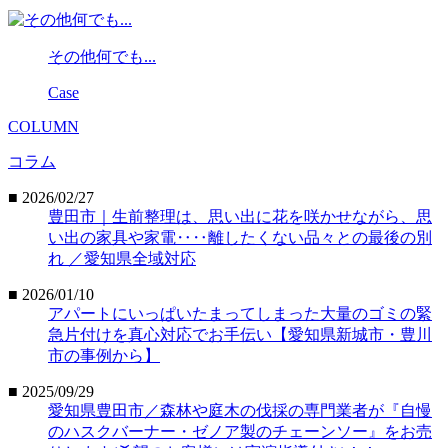
その他何でも...
Case
COLUMN
コラム
■ 2026/02/27
豊田市｜生前整理は、思い出に花を咲かせながら、思
い出の家具や家電‥‥離したくない品々との最後の別
れ ／愛知県全域対応
■ 2026/01/10
アパートにいっぱいたまってしまった大量のゴミの緊
急片付けを真心対応でお手伝い【愛知県新城市・豊川
市の事例から】
■ 2025/09/29
愛知県豊田市／森林や庭木の伐採の専門業者が『自慢
のハスクバーナー・ゼノア製のチェーンソー』をお売