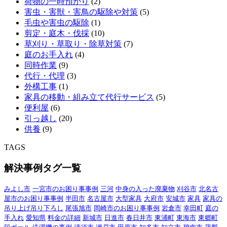
荷物の一時預かり
(2)
害虫・害獣・害鳥の駆除や対策
(5)
毛虫や害虫の駆除
(1)
剪定・庭木・伐採
(10)
草刈り・草取り・除草対策
(7)
庭のお手入れ
(4)
同時作業
(9)
代行・代理
(3)
外構工事
(1)
家具の移動・組み立て代行サービス
(5)
便利屋
(6)
引っ越し
(20)
供養
(9)
TAGS
解決事例タグ一覧
みよし市
一宮市のお困り事事例
三河
中身の入った廃棄物
刈谷市
北名古
屋市のお困り事事例
半田市
名古屋市
大型家具
大府市
安城市
家具
家具の
吊り上げ吊り下ろし
尾張旭市
岡崎市のお困り事事例
岩倉市
幸田町
庭の
手入れ
愛知県
料金の詳細
新城市
日進市
春日井市
東浦町
東海市
東郷町