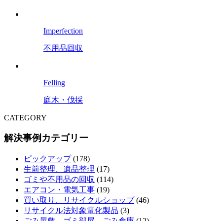
Imperfection
不用品回収
Felling
庭木・伐採
CATEGORY
解決事例カテゴリー
ピックアップ
(178)
生前整理、遺品整理
(17)
ゴミや不用品の回収
(114)
エアコン・電気工事
(19)
買い取り、リサイクルショップ
(46)
リサイクル法対象電化製品
(3)
ごみ屋敷、ゴミ部屋、ごみ倉庫
(12)