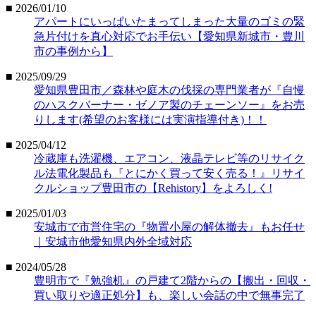
■ 2026/01/10
アパートにいっぱいたまってしまった大量のゴミの緊
急片付けを真心対応でお手伝い【愛知県新城市・豊川
市の事例から】
■ 2025/09/29
愛知県豊田市／森林や庭木の伐採の専門業者が『自慢
のハスクバーナー・ゼノア製のチェーンソー』をお売
りします(希望のお客様には実演指導付き)！！
■ 2025/04/12
冷蔵庫も洗濯機、エアコン、液晶テレビ等のリサイク
ル法電化製品も『とにかく買って安く売る！』リサイ
クルショップ豊田市の【Rehistory】をよろしく!
■ 2025/01/03
安城市で市営住宅の『物置小屋の解体撤去』もお任せ
｜安城市他愛知県内外全域対応
■ 2024/05/28
豊明市で『勉強机』の戸建て2階からの【搬出・回収・
買い取りや適正処分】も、楽しい会話の中で無事完了