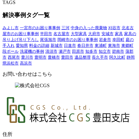
TAGS
解決事例タグ一覧
みよし市
一宮市のお困り事事例
三河
中身の入った廃棄物
刈谷市
北名古
屋市のお困り事事例
半田市
名古屋市
大型家具
大府市
安城市
家具
家具の
吊り上げ吊り下ろし
尾張旭市
岡崎市のお困り事事例
岩倉市
幸田町
庭の
手入れ
愛知県
料金の詳細
新城市
日進市
春日井市
東浦町
東海市
東郷町
段ボール
洗濯機の事例
清須市
瀬戸市
田原市
知多市
知立市
碧南市
蒲郡
市
西尾市
豊川市
豊明市
豊橋市
豊田市
遺品整理
長久手市
阿久比町
静岡
県浜松市
高浜市
お問い合わせはこちら
住所