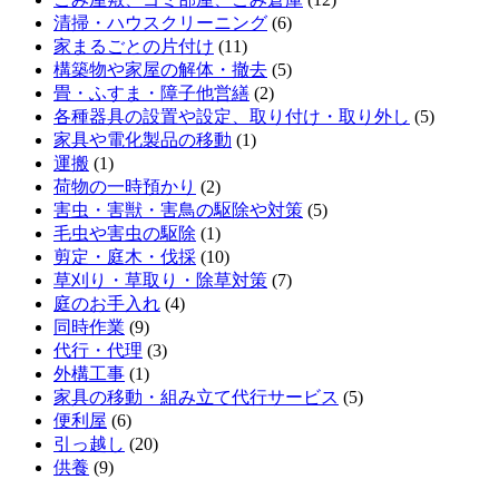
清掃・ハウスクリーニング
(6)
家まるごとの片付け
(11)
構築物や家屋の解体・撤去
(5)
畳・ふすま・障子他営繕
(2)
各種器具の設置や設定、取り付け・取り外し
(5)
家具や電化製品の移動
(1)
運搬
(1)
荷物の一時預かり
(2)
害虫・害獣・害鳥の駆除や対策
(5)
毛虫や害虫の駆除
(1)
剪定・庭木・伐採
(10)
草刈り・草取り・除草対策
(7)
庭のお手入れ
(4)
同時作業
(9)
代行・代理
(3)
外構工事
(1)
家具の移動・組み立て代行サービス
(5)
便利屋
(6)
引っ越し
(20)
供養
(9)