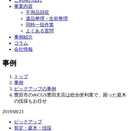
ご利用の流れ
事業内容
不用品回収
遺品整理・生前整理
同時一括作業
よくある質問
事例紹介
コラム
会社情報
事例
トップ
事例
ピックアップの事例
豊田市の㈱CGS豊田支店は総合便利業で、困った庭木
の伐採もお任せ
2019/08/23
ピックアップ
剪定・庭木・伐採