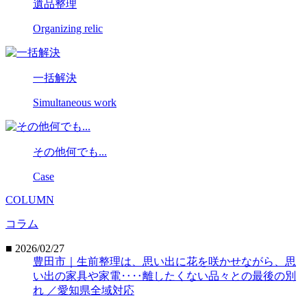
遺品整理
Organizing relic
一括解決
Simultaneous work
その他何でも...
Case
COLUMN
コラム
■ 2026/02/27
豊田市｜生前整理は、思い出に花を咲かせながら、思
い出の家具や家電‥‥離したくない品々との最後の別
れ ／愛知県全域対応