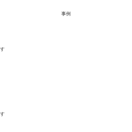
事例
す
す