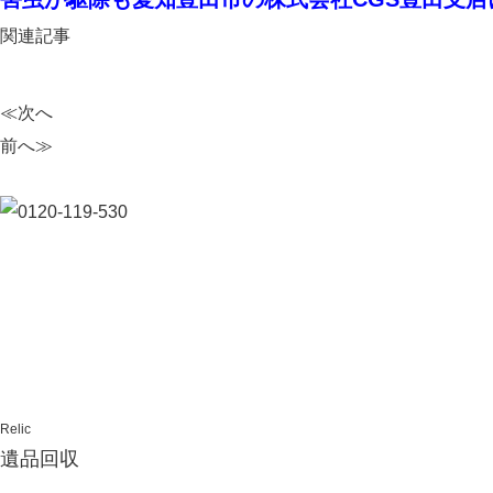
関連記事
≪次へ
前へ≫
Relic
遺品回収