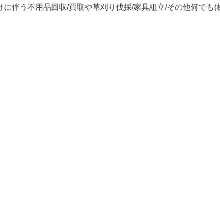
に伴う不用品回収/買取や草刈り伐採/家具組立/その他何でも(