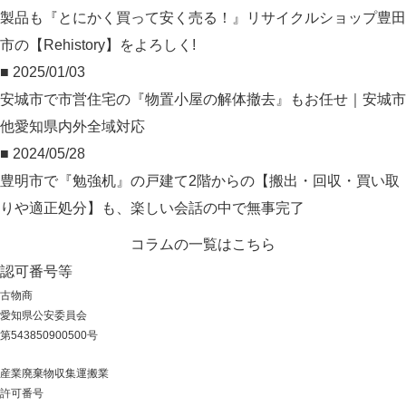
製品も『とにかく買って安く売る！』リサイクルショップ豊田
市の【Rehistory】をよろしく!
■ 2025/01/03
安城市で市営住宅の『物置小屋の解体撤去』もお任せ｜安城市
他愛知県内外全域対応
■ 2024/05/28
豊明市で『勉強机』の戸建て2階からの【搬出・回収・買い取
りや適正処分】も、楽しい会話の中で無事完了
コラムの一覧はこちら
認可番号等
古物商
愛知県公安委員会
第543850900500号
産業廃棄物収集運搬業
許可番号