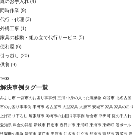
庭のお手入れ
(4)
同時作業
(9)
代行・代理
(3)
外構工事
(1)
家具の移動・組み立て代行サービス
(5)
便利屋
(6)
引っ越し
(20)
供養
(9)
TAGS
解決事例タグ一覧
みよし市
一宮市のお困り事事例
三河
中身の入った廃棄物
刈谷市
北名古屋
市のお困り事事例
半田市
名古屋市
大型家具
大府市
安城市
家具
家具の吊り
上げ吊り下ろし
尾張旭市
岡崎市のお困り事事例
岩倉市
幸田町
庭の手入れ
愛知県
料金の詳細
新城市
日進市
春日井市
東浦町
東海市
東郷町
段ボール
洗濯機の事例
清須市
瀬戸市
田原市
知多市
知立市
碧南市
蒲郡市
西尾市
豊