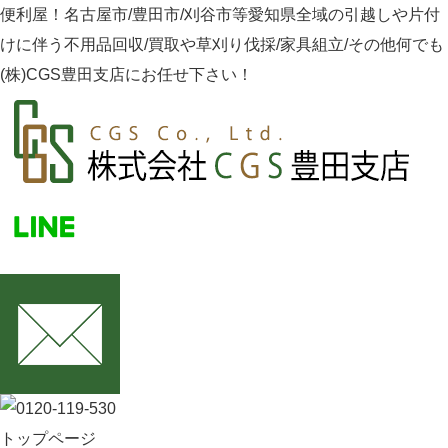
便利屋！名古屋市/豊田市/刈谷市等愛知県全域の引越しや片付
けに伴う不用品回収/買取や草刈り伐採/家具組立/その他何でも
(株)CGS豊田支店にお任せ下さい！
トップページ