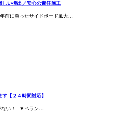
難しい搬出／安心の責任施工
０年前に買ったサイドボード風大…
ます【２４時間対応】
がない！ ▼ベラン…