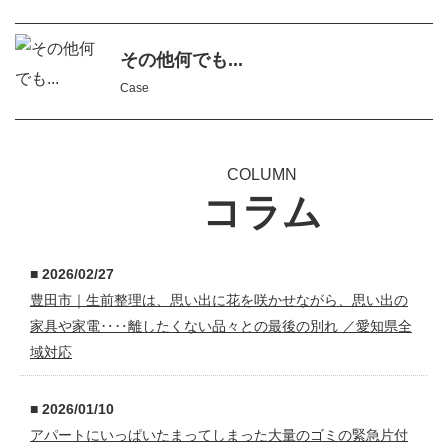
その他何でも...
Case
COLUMN
コラム
■ 2026/02/27
豊田市｜生前整理は、思い出に花を咲かせながら、思い出の
家具や家電‥‥離したくない品々との最後の別れ ／愛知県全
域対応
■ 2026/01/10
アパートにいっぱいたまってしまった大量のゴミの緊急片付