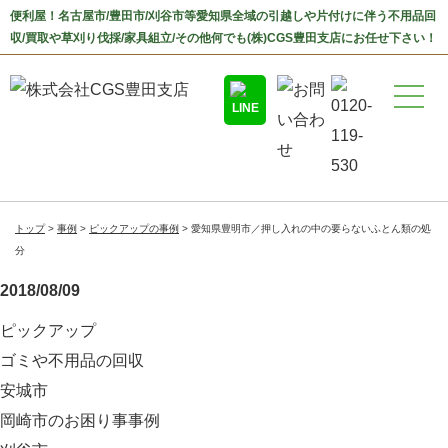
便利屋！名古屋市/豊田市/刈谷市等愛知県全域の引越しや片付けに伴う不用品回
収/買取や草刈り伐採/家具組立/その他何でも(株)CGS豊田支店にお任せ下さい！
トップ
事例
ピックアップの事例
愛知県豊明市／押し入れの中の要らないふとん類の処
分
2018/08/09
ピックアップ
ゴミや不用品の回収
安城市
岡崎市のお困り事事例