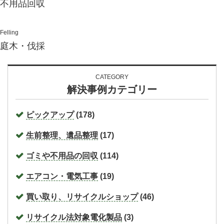
不用品回収
Felling
庭木・伐採
CATEGORY
解決事例カテゴリー
ピックアップ
(178)
生前整理、遺品整理
(17)
ゴミや不用品の回収
(114)
エアコン・電気工事
(19)
買い取り、リサイクルショップ
(46)
リサイクル法対象電化製品
(3)