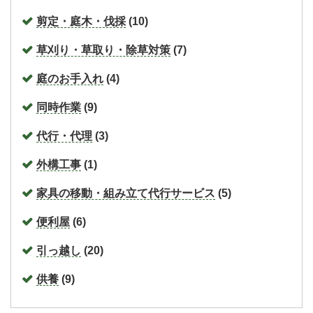
剪定・庭木・伐採
(10)
草刈り・草取り・除草対策
(7)
庭のお手入れ
(4)
同時作業
(9)
代行・代理
(3)
外構工事
(1)
家具の移動・組み立て代行サービス
(5)
便利屋
(6)
引っ越し
(20)
供養
(9)