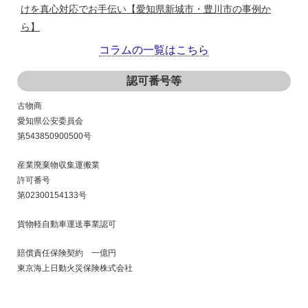
けを真心対応でお手伝い【愛知県新城市・豊川市の事例か
ら】
コラムの一覧はこちら
■ 2025/09/29
認可番号等
愛知県豊田市／森林や庭木の伐採の専門業者が『自慢のハス
クバーナー・ゼノア製のチェーンソー』をお売りします(希望
古物商
のお客様には実演指導付き)！！
愛知県公安委員会
第543850900500号
■ 2025/04/12
産業廃棄物収集運搬業
冷蔵庫も洗濯機、エアコン、液晶テレビ等のリサイクル法電
許可番号
化製品も『とにかく買って安く売る！』リサイクルショップ
第02300154133号
豊田市の【Rehistory】をよろしく!
貨物軽自動車運送事業認可
■ 2025/01/03
賠償責任保険契約 一億円
東京海上日動火災保険株式会社
安城市で市営住宅の『物置小屋の解体撤去』もお任せ｜安城
市他愛知県内外全域対応