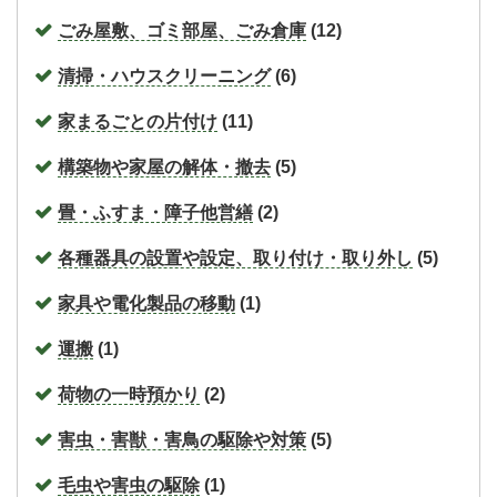
ごみ屋敷、ゴミ部屋、ごみ倉庫
(12)
清掃・ハウスクリーニング
(6)
家まるごとの片付け
(11)
構築物や家屋の解体・撤去
(5)
畳・ふすま・障子他営繕
(2)
各種器具の設置や設定、取り付け・取り外し
(5)
家具や電化製品の移動
(1)
運搬
(1)
荷物の一時預かり
(2)
害虫・害獣・害鳥の駆除や対策
(5)
毛虫や害虫の駆除
(1)