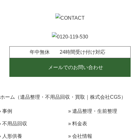
■ 2024/05/28
豊明市で『勉強机』の戸建て2階からの【搬出・回収・買い取
りや適正処分】も、楽しい会話の中で無事完了
年中無休 24時間受け付け対応
メールでのお問い合わせ
ホーム（遺品整理・不用品回収・買取｜株式会社CGS）
» 事例
» 遺品整理・生前整理
» 不用品回収
» 料金表
» 人形供養
» 会社情報