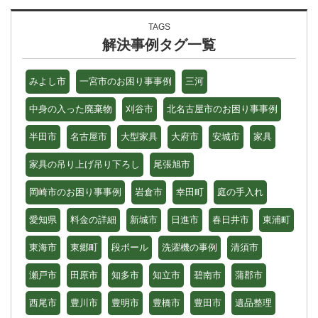
TAGS
解決事例タグ一覧
みよし市
一宮市のお困り事事例
三河
中身の入った廃棄物
刈谷市
北名古屋市のお困り事事例
半田市
名古屋市
大型家具
大府市
安城市
家具
家具の吊り上げ吊り下ろし
尾張旭市
岡崎市のお困り事事例
岩倉市
幸田町
庭の手入れ
愛知県
料金の詳細
新城市
日進市
春日井市
東浦町
東海市
東郷町
段ボール
洗濯機の事例
清須市
瀬戸市
田原市
知多市
知立市
碧南市
蒲郡市
西尾市
豊川市
豊明市
豊橋市
豊田市
遺品整理